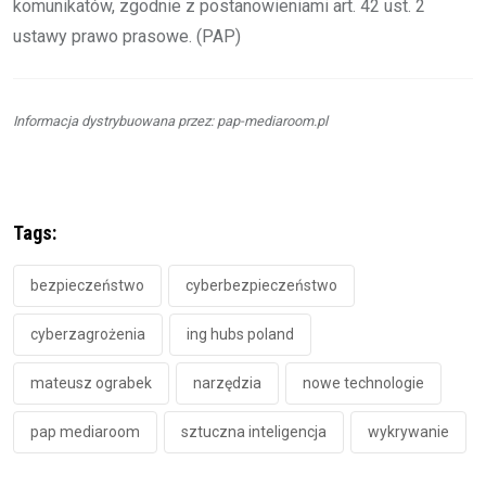
komunikatów, zgodnie z postanowieniami art. 42 ust. 2
ustawy prawo prasowe. (PAP)
Informacja dystrybuowana przez: pap-mediaroom.pl
Tags:
bezpieczeństwo
cyberbezpieczeństwo
cyberzagrożenia
ing hubs poland
mateusz ograbek
narzędzia
nowe technologie
pap mediaroom
sztuczna inteligencja
wykrywanie