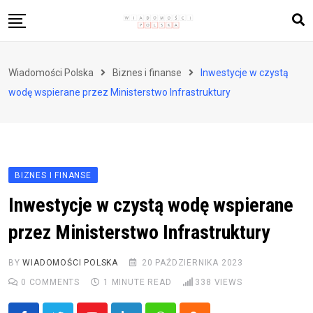
Skip
to
content
Biznes i finanse
Wiadomości Polska
Biznes i finanse
Inwestycje w czystą
Zdrowie i styl życia
wodę wspierane przez Ministerstwo Infrastruktury
Polityka i społeczeństwo
Nauka i technologie
Ludzie i kultura
BIZNES I FINANSE
Inwestycje w czystą wodę wspierane
przez Ministerstwo Infrastruktury
BY
WIADOMOŚCI POLSKA
20 PAŹDZIERNIKA 2023
0
COMMENTS
1 MINUTE READ
338
VIEWS