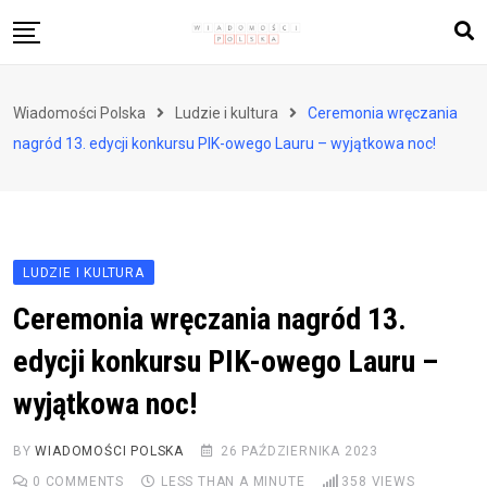
Skip
to
content
Biznes i finanse
Wiadomości Polska
Ludzie i kultura
Ceremonia wręczania
Zdrowie i styl życia
nagród 13. edycji konkursu PIK-owego Lauru – wyjątkowa noc!
Polityka i społeczeństwo
Nauka i technologie
Ludzie i kultura
LUDZIE I KULTURA
Ceremonia wręczania nagród 13.
edycji konkursu PIK-owego Lauru –
wyjątkowa noc!
BY
WIADOMOŚCI POLSKA
26 PAŹDZIERNIKA 2023
0
COMMENTS
LESS THAN A MINUTE
358
VIEWS