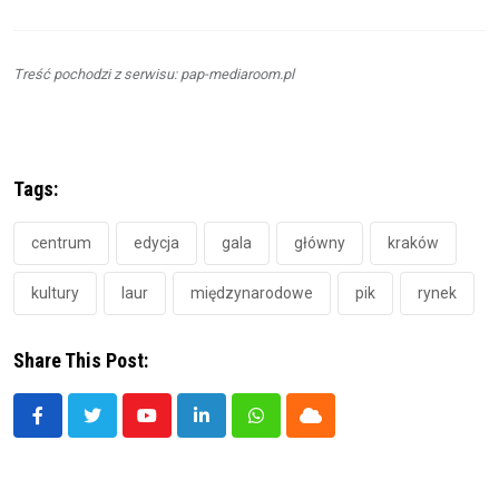
Treść pochodzi z serwisu: pap-mediaroom.pl
Tags:
centrum
edycja
gala
główny
kraków
kultury
laur
międzynarodowe
pik
rynek
Share This Post:
Youtube
LinkedIn
Whatsapp
Cloud