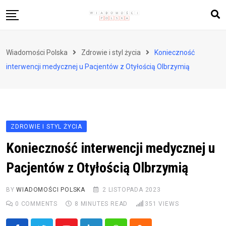
Skip
to
content
Biznes i finanse
Wiadomości Polska
Zdrowie i styl życia
Konieczność
Zdrowie i styl życia
interwencji medycznej u Pacjentów z Otyłością Olbrzymią
Polityka i społeczeństwo
Nauka i technologie
Ludzie i kultura
ZDROWIE I STYL ŻYCIA
Konieczność interwencji medycznej u
Pacjentów z Otyłością Olbrzymią
BY
WIADOMOŚCI POLSKA
2 LISTOPADA 2023
0
COMMENTS
8 MINUTES READ
351
VIEWS