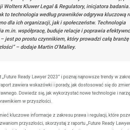
ji Wolters Kluwer Legal & Regulatory, inicjatora badania.
k to technologia według prawników odgrywa kluczową r
no dla ich organizacji, jak i społeczeństw. Technologia
ia m.in. współpracę, buduje relacje i poprawia efektywn
 – jest po prostu czynnikiem, który prowadzi całą branżę
złości” – dodaje Martin O’Malley.
t „Future Ready Lawyer 2023” i poznaj najnowsze trendy w zakre
n raport zawiera wskazówki i porady, jak dostosować się do zmie
awnego. Dowiedz się, jak wykorzystać nowe technologie i narzę
rawnikiem w przyszłości.
mieć kluczowe informacje z zakresu prawa i regulacji, które poz
waniom przyszłości, skorzystaj z raportu „Future Ready Lawyer