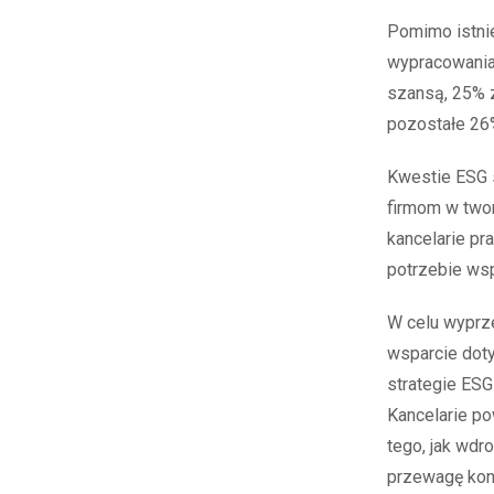
Pomimo istni
wypracowania
szansą, 25% z
pozostałe 26%
Kwestie ESG 
firmom w twor
kancelarie pr
potrzebie ws
W celu wyprze
wsparcie dot
strategie ESG
Kancelarie p
tego, jak wdr
przewagę kon