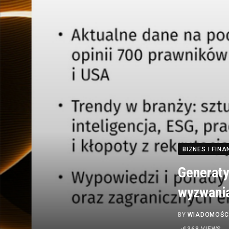
BIZNES I FINA
Generaty
wyzwania
BY
WIADOMOŚC