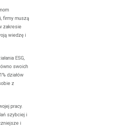
irmom
i, firmy muszą
w zakresie
oją wiedzę i
iałania ESG,
arówno swoich
61% działów
sobie z
ojej pracy.
ań szybciej i
zniejsze i