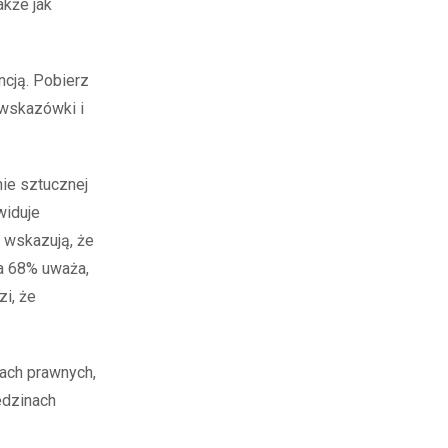
akże jak
ncją. Pobierz
 wskazówki i
ie sztucznej
widuje
ń wskazują, że
 a 68% uważa,
zi, że
łach prawnych,
iedzinach