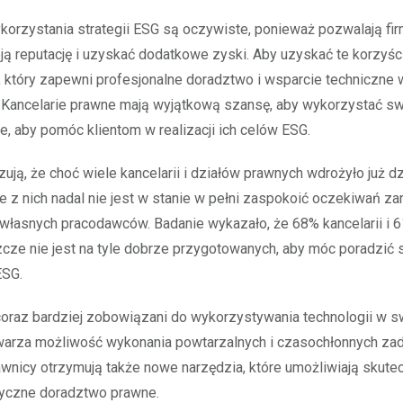
korzystania strategii ESG są oczywiste, ponieważ pozwalają f
ą reputację i uzyskać dodatkowe zyski. Aby uzyskać te korzyśc
, który zapewni profesjonalne doradztwo i wsparcie techniczne 
. Kancelarie prawne mają wyjątkową szansę, aby wykorzystać sw
, aby pomóc klientom w realizacji ich celów ESG.
ują, że choć wiele kancelarii i działów prawnych wdrożyło już dz
le z nich nadal nie jest w stanie w pełni zaspokoić oczekiwań z
 i własnych pracodawców. Badanie wykazało, że 68% kancelarii i 
cze nie jest na tyle dobrze przygotowanych, aby móc poradzić 
ESG.
oraz bardziej zobowiązani do wykorzystywania technologii w sw
warza możliwość wykonania powtarzalnych i czasochłonnych zad
awnicy otrzymują także nowe narzędzia, które umożliwiają skutec
tyczne doradztwo prawne.