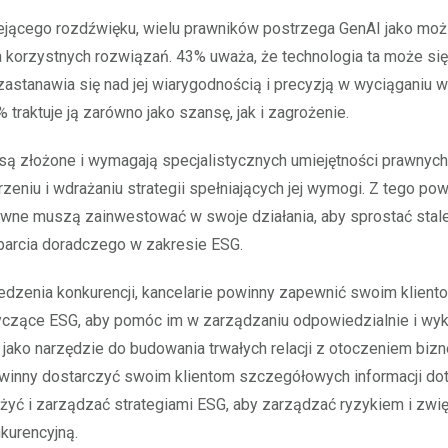
ejącego rozdźwięku, wielu prawników postrzega GenAI jako moż
 korzystnych rozwiązań. 43% uważa, że technologia ta może si
astanawia się nad jej wiarygodnością i precyzją w wyciąganiu 
 traktuje ją zarówno jako szansę, jak i zagrożenie.
są złożone i wymagają specjalistycznych umiejętności prawnyc
zeniu i wdrażaniu strategii spełniających jej wymogi. Z tego po
awne muszą zainwestować w swoje działania, aby sprostać stale
parcia doradczego w zakresie ESG.
dzenia konkurencji, kancelarie powinny zapewnić swoim klient
yczące ESG, aby pomóc im w zarządzaniu odpowiedzialnie i wy
 jako narzędzie do budowania trwałych relacji z otoczeniem bi
owinny dostarczyć swoim klientom szczegółowych informacji do
ożyć i zarządzać strategiami ESG, aby zarządzać ryzykiem i zwi
kurencyjną.