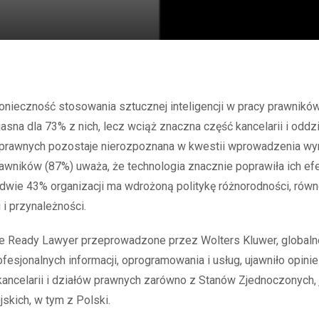
jasna dla 73% z nich, lecz wciąż znaczna część kancelarii i oddz
prawnych pozostaje nierozpoznana w kwestii wprowadzenia w
wników (87%) uważa, że technologia znacznie poprawiła ich ef
dwie 43% organizacji ma wdrożoną politykę różnorodności, równ
 i przynależności.
re Ready Lawyer przeprowadzone przez Wolters Kluwer, globaln
ofesjonalnych informacji, oprogramowania i usług, ujawniło opini
ancelarii i działów prawnych zarówno z Stanów Zjednoczonych, j
jskich, w tym z Polski.