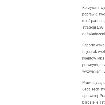
Korzyści z wy
poprawić swoj
mieć partnera
strategii ESG
doświadczenie
Raporty wskaz
to jednak wie
klientów, jak
prawnych jesz
wyzwaniami 
Prawnicy są c
LegalTech st
sprawniej. Pr
bardziej elas