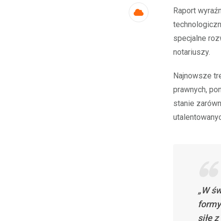
Raport wyraźn
Cloud
technologiczn
specjalne roz
notariuszy.
Najnowsze tre
prawnych, po
stanie zarówn
utalentowanyc
„W św
formy
siłę 