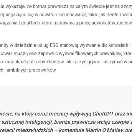
ie wykazuje, że branża prawnicza na całym świecie jest na szczy
ej, angażując się w nowatorskie innowacje, takie jak GenAI i wdr
wiązania LegalTech, które usprawniają pracę adwokatów, radców
ndy w dziedzinie usług ESG stanowią wyzwanie dla kancelarii i
nieważ muszą one zapewnić wykwalifikowanych prawników, któ
o zaspokoić potrzeby klientów, jak i przyciągnąć i utrzymać w p
h i ambitnych pracowników.
iecie, na który coraz mocniej wpływają ChatGPT oraz in
 sztucznej inteligencji, branża prawnicza wciąż czerpie 
z relacji międzyludzkich – komentuje Martin O’Malley, pr