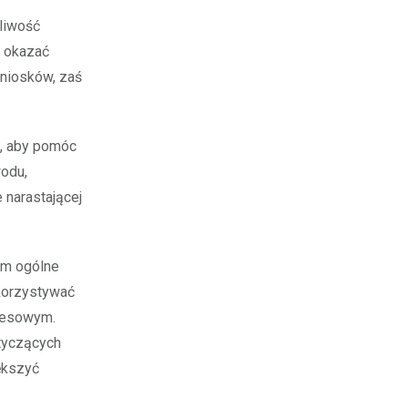
liwość
ę okazać
wniosków, zaś
h, aby pomóc
wodu,
 narastającej
om ogólne
korzystywać
znesowym.
tyczących
ększyć