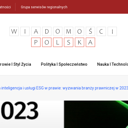
atności
Grupa serwisów regionalnych
rowie I Styl Życia
Polityka I Społeczeństwo
Nauka I Technol
inteligencja i usługi ESG w prawie: wyzwania branży prawniczej w 202