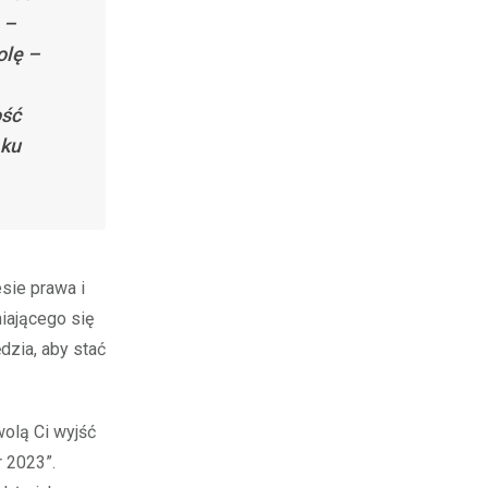
 –
olę –
ość
 ku
sie prawa i
niającego się
dzia, aby stać
wolą Ci wyjść
 2023”.