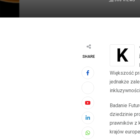
368
VIEWS
Konieczność stosowania sztucznej inteligencji w pracy prawników jest dzisiaj
SHARE
Większość pra
jednakże zale
inkluzywności
Badanie Futu
Youtube
dziedzinie pr
LinkedIn
prawników z k
krajów europe
Whatsapp