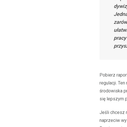
dywiz
Jedna
zarów
ułatw
pracy
przys
Pobierz rapor
regulacji. Te
środowiska pr
się lepszym p
Jeśli chcesz 
naprzeciw wyz