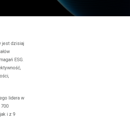
iałów
ymagań ESG.
ektywność,
ości,
ego lidera w
e 700
ak i z 9