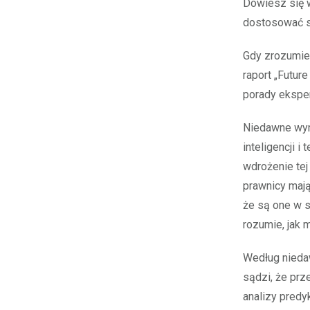
Dowiesz się w
dostosować s
Gdy zrozumies
raport „Futur
porady eksper
Niedawne wyn
inteligencji 
wdrożenie tej
prawnicy mają
że są one w s
rozumie, jak 
Według niedaw
sądzi, że prz
analizy predyk