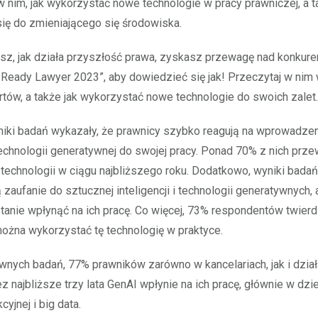
 nim, jak wykorzystać nowe technologie w pracy prawniczej, a t
ię do zmieniającego się środowiska.
z, jak działa przyszłość prawa, zyskasz przewagę nad konkure
e Ready Lawyer 2023”, aby dowiedzieć się jak! Przeczytaj w nim
tów, a także jak wykorzystać nowe technologie do swoich zalet.
iki badań wykazały, że prawnicy szybko reagują na wprowadzen
i technologii generatywnej do swojej pracy. Ponad 70% z nich prze
 technologii w ciągu najbliższego roku. Dodatkowo, wyniki bada
 zaufanie do sztucznej inteligencji i technologii generatywnych,
tanie wpłynąć na ich pracę. Co więcej, 73% respondentów twierd
można wykorzystać tę technologię w praktyce.
nych badań, 77% prawników zarówno w kancelariach, jak i dzia
ez najbliższe trzy lata GenAI wpłynie na ich pracę, głównie w dz
cyjnej i big data.