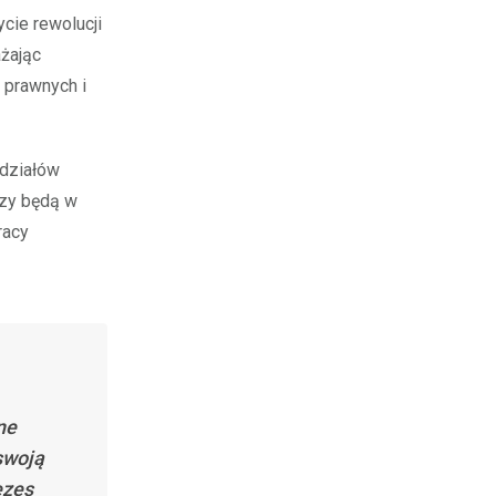
cie rewolucji
ażając
 prawnych i
 działów
rzy będą w
racy
ne
swoją
ezes