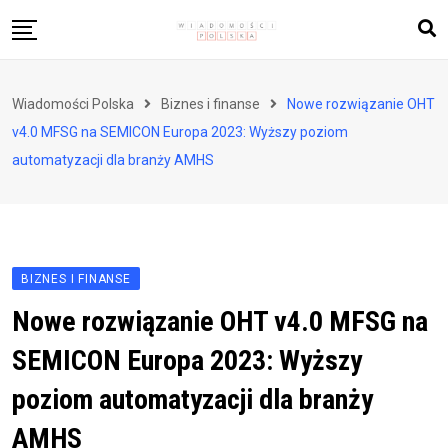
Skip
to
content
Biznes i finanse
Wiadomości Polska
Biznes i finanse
Nowe rozwiązanie OHT
Zdrowie i styl życia
v4.0 MFSG na SEMICON Europa 2023: Wyższy poziom
Polityka i społeczeństwo
automatyzacji dla branży AMHS
Nauka i technologie
Ludzie i kultura
BIZNES I FINANSE
Nowe rozwiązanie OHT v4.0 MFSG na
SEMICON Europa 2023: Wyższy
poziom automatyzacji dla branży
AMHS