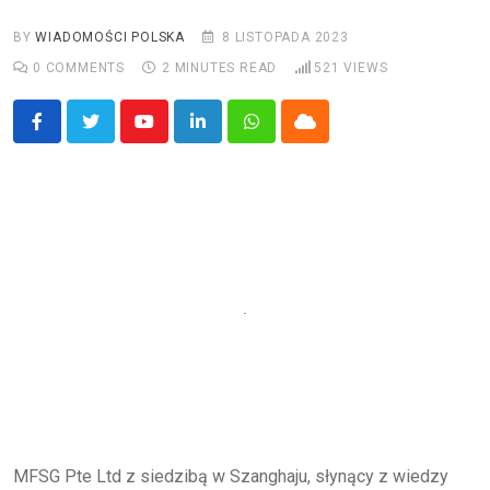
BY
WIADOMOŚCI POLSKA
8 LISTOPADA 2023
0
COMMENTS
2 MINUTES READ
521
VIEWS
Youtube
LinkedIn
Whatsapp
Cloud
MFSG Pte Ltd z siedzibą w Szanghaju, słynący z wiedzy