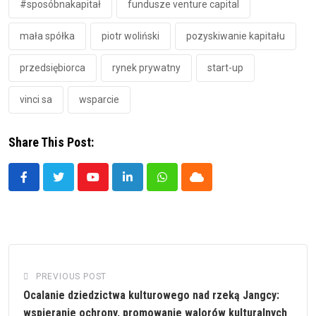
#sposóbnakapitał
fundusze venture capital
mała spółka
piotr woliński
pozyskiwanie kapitału
przedsiębiorca
rynek prywatny
start-up
vinci sa
wsparcie
Share This Post:
Youtube
LinkedIn
Whatsapp
Cloud
PREVIOUS POST
Ocalanie dziedzictwa kulturowego nad rzeką Jangcy:
wspieranie ochrony, promowanie walorów kulturalnych