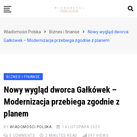
Skip
to
content
Biznes i finanse
Wiadomości Polska
Biznes i finanse
Nowy wygląd dworca
Zdrowie i styl życia
Gałkówek – Modernizacja przebiega zgodnie z planem
Polityka i społeczeństwo
Nauka i technologie
Ludzie i kultura
BIZNES I FINANSE
Nowy wygląd dworca Gałkówek –
Modernizacja przebiega zgodnie z
planem
BY
WIADOMOŚCI POLSKA
14 LISTOPADA 2023
0
COMMENTS
2 MINUTES READ
397
VIEWS