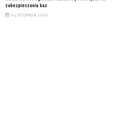
zabezpieczania baz
6 LISTOPADA 2024
© 2022 Wiadomości Polska
© 2022 Wiadomości Polska
Exit mobile version