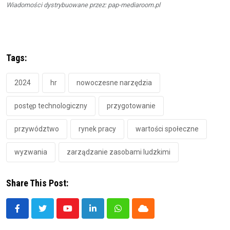
Wiadomości dystrybuowane przez: pap-mediaroom.pl
Tags:
2024
hr
nowoczesne narzędzia
postęp technologiczny
przygotowanie
przywództwo
rynek pracy
wartości społeczne
wyzwania
zarządzanie zasobami ludzkimi
Share This Post:
Youtube
LinkedIn
Whatsapp
Cloud