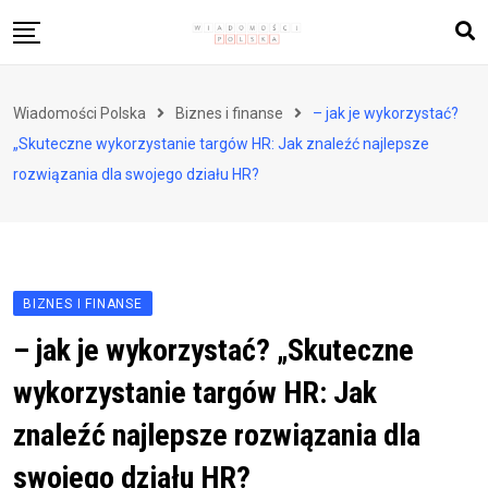
Skip
to
content
Biznes i finanse
Wiadomości Polska
Biznes i finanse
– jak je wykorzystać?
Zdrowie i styl życia
„Skuteczne wykorzystanie targów HR: Jak znaleźć najlepsze
Polityka i społeczeństwo
rozwiązania dla swojego działu HR?
Nauka i technologie
Ludzie i kultura
BIZNES I FINANSE
– jak je wykorzystać? „Skuteczne
wykorzystanie targów HR: Jak
znaleźć najlepsze rozwiązania dla
swojego działu HR?