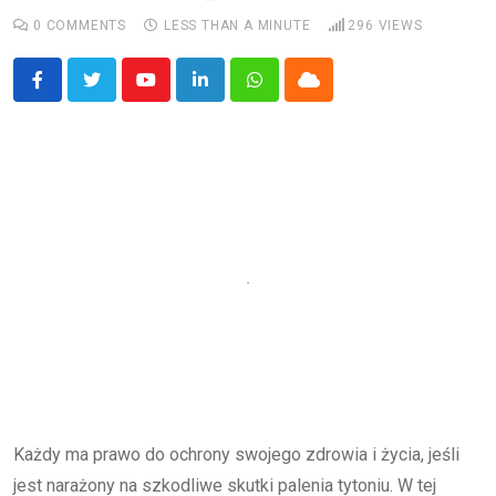
0
COMMENTS
LESS THAN A MINUTE
296
VIEWS
Youtube
LinkedIn
Whatsapp
Cloud
Każdy ma prawo do ochrony swojego zdrowia i życia, jeśli
jest narażony na szkodliwe skutki palenia tytoniu. W tej