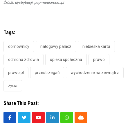
Źródło dystrybucji: pap-mediaroom.pl
Tags:
domownicy
nałogowy palacz
niebieska karta
ochrona zdrowia
opieka społeczna
prawo
prawo.pl
przestrzegać
wychodzenie na zewnątrz
życia
Share This Post:
Youtube
LinkedIn
Whatsapp
Cloud