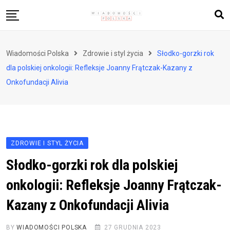
Skip
to
content
Biznes i finanse
Wiadomości Polska
Zdrowie i styl życia
Słodko-gorzki rok
Zdrowie i styl życia
dla polskiej onkologii: Refleksje Joanny Frątczak-Kazany z
Polityka i społeczeństwo
Onkofundacji Alivia
Nauka i technologie
Ludzie i kultura
ZDROWIE I STYL ŻYCIA
Słodko-gorzki rok dla polskiej
onkologii: Refleksje Joanny Frątczak-
Kazany z Onkofundacji Alivia
BY
WIADOMOŚCI POLSKA
27 GRUDNIA 2023