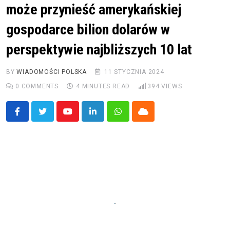
może przynieść amerykańskiej
gospodarce bilion dolarów w
perspektywie najbliższych 10 lat
BY
WIADOMOŚCI POLSKA
11 STYCZNIA 2024
0
COMMENTS
4 MINUTES READ
394
VIEWS
Youtube
LinkedIn
Whatsapp
Cloud