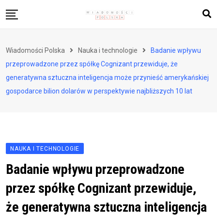
Skip
to
content
Biznes i finanse
Wiadomości Polska
Nauka i technologie
Badanie wpływu
Zdrowie i styl życia
przeprowadzone przez spółkę Cognizant przewiduje, że
Polityka i społeczeństwo
generatywna sztuczna inteligencja może przynieść amerykańskiej
gospodarce bilion dolarów w perspektywie najbliższych 10 lat
Nauka i technologie
Ludzie i kultura
NAUKA I TECHNOLOGIE
Badanie wpływu przeprowadzone
przez spółkę Cognizant przewiduje,
że generatywna sztuczna inteligencja