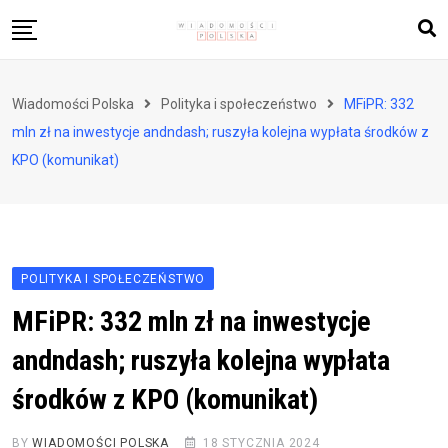
Skip
to
content
Biznes i finanse
Wiadomości Polska
Polityka i społeczeństwo
MFiPR: 332
Zdrowie i styl życia
mln zł na inwestycje andndash; ruszyła kolejna wypłata środków z
Polityka i społeczeństwo
KPO (komunikat)
Nauka i technologie
Ludzie i kultura
POLITYKA I SPOŁECZEŃSTWO
MFiPR: 332 mln zł na inwestycje
andndash; ruszyła kolejna wypłata
środków z KPO (komunikat)
BY
WIADOMOŚCI POLSKA
18 STYCZNIA 2024