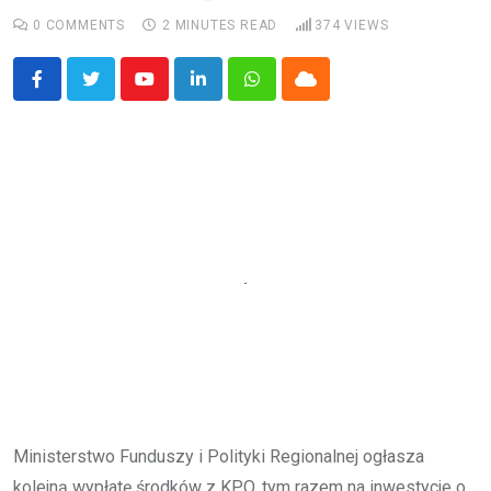
0
COMMENTS
2 MINUTES READ
374
VIEWS
Youtube
LinkedIn
Whatsapp
Cloud
Ministerstwo Funduszy i Polityki Regionalnej ogłasza
kolejną wypłatę środków z KPO, tym razem na inwestycje o