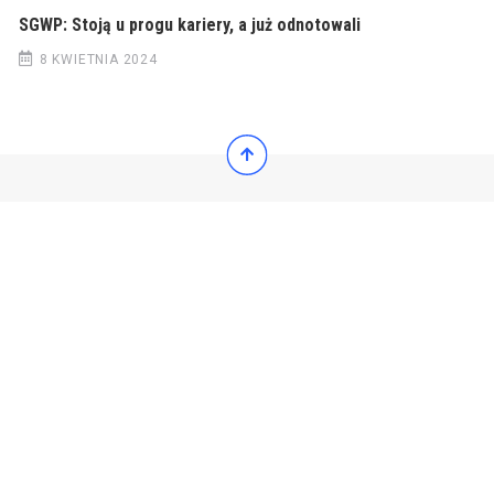
SGWP: Stoją u progu kariery, a już odnotowali
8 KWIETNIA 2024
© 2022 Wiadomości Polska
© 2022 Wiadomości Polska