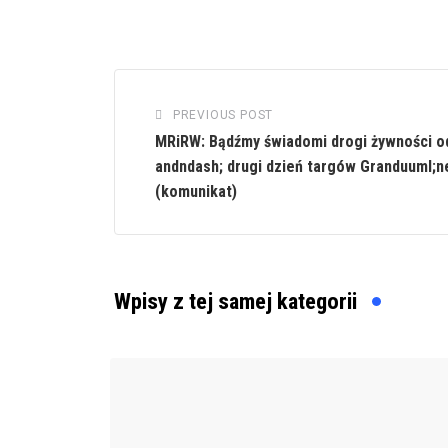
PREVIOUS POST
MRiRW: Bądźmy świadomi drogi żywności od
andndash; drugi dzień targów Granduuml;n
(komunikat)
Wpisy z tej samej kategorii