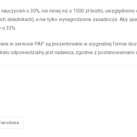
auczycieli o 30%, nie mniej niż o 1500 zł brutto, uwzględnion
h składnikach), a nie tylko wynagrodzenie zasadnicze. Aby sp
e o 33%.
wane w serwisie PAP są prezentowane w oryginalnej formie dos
atu odpowiedzialny jest nadawca, zgodnie z postanowieniami ar
narodowa