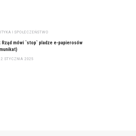
ITYKA I SPOŁECZEŃSTWO
POLITYKA I S
: Rząd mówi `stop` pladze e-papierosów
Quiz: Unijny 
munikat)
18 MARCA 
22 STYCZNIA 2025