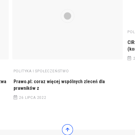
POL
CIR
(ko
POLITYKA I SPOŁECZEŃSTWO
twa
Prawo.pl: coraz więcej wspólnych zleceń dla
prawników z
26 LIPCA 2022