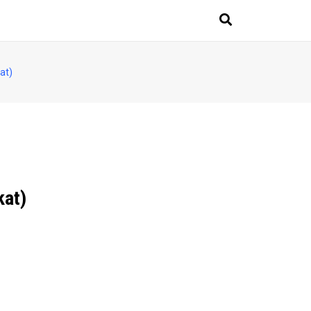
at)
kat)