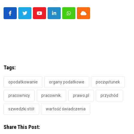
Youtube
LinkedIn
Whatsapp
Cloud
Tags:
opodatkowanie
organy podatkowe
poczęstunek
pracownicy
pracownik.
prawo.pl
przychód
szwedzki stół
wartość świadczenia
Share This Post: