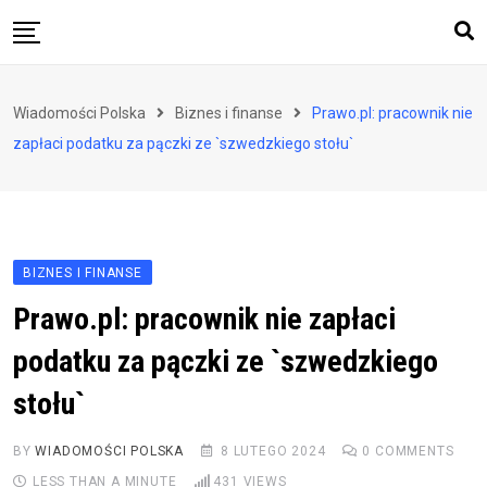
Skip
to
content
Biznes i finanse
Wiadomości Polska
Biznes i finanse
Prawo.pl: pracownik nie
Zdrowie i styl życia
zapłaci podatku za pączki ze `szwedzkiego stołu`
Polityka i społeczeństwo
Nauka i technologie
Ludzie i kultura
BIZNES I FINANSE
Prawo.pl: pracownik nie zapłaci
podatku za pączki ze `szwedzkiego
stołu`
BY
WIADOMOŚCI POLSKA
8 LUTEGO 2024
0
COMMENTS
LESS THAN A MINUTE
431
VIEWS