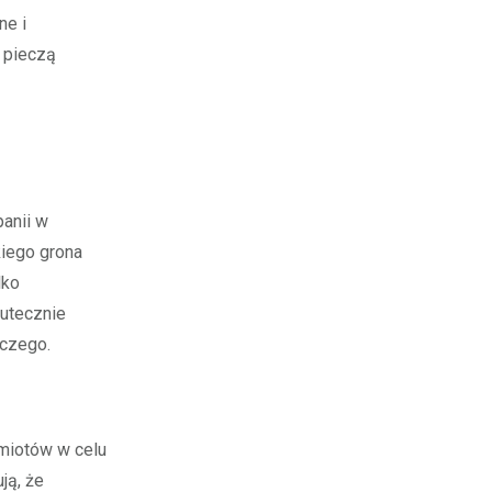
ne i
a pieczą
anii w
kiego grona
lko
kutecznie
pczego.
dmiotów w celu
ją, że