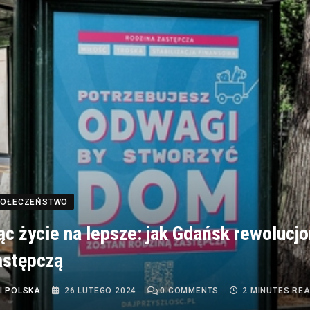
SPOŁECZEŃSTWO
ąc życie na lepsze: jak Gdańsk rewolucjo
astępczą
I POLSKA
26 LUTEGO 2024
0
COMMENTS
2 MINUTES RE