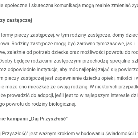
 społeczne i skuteczna komunikacja mogą realnie zmieniać życ
zy zastępczej
e formy pieczy zastępczej, w tym rodziny zastępcze, domy dziec
owa. Rodziny zastępcze mogą być zarówno tymczasowe, jak i
e, zależnie od potrzeb dziecka oraz możliwości powrotu do ro
 Osoby będące rodzicami zastępczymi przechodzą specjalne szk
ez odpowiednie instytucje, aby móc najlepiej zająć się powierz
m pieczy zastępczej jest zapewnienie dziecku opieki, miłości i
nie może ono mieszkać ze swoją rodziną. W niektórych przypadk
e prowadzić do adopcji, jeśli jest to w najlepszym interesie dzi
go powrotu do rodziny biologicznej.
e kampanii „Daj Przyszłość”
j Przyszłość” jest ważnym krokiem w budowaniu świadomości i 