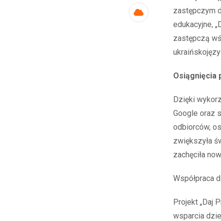
zastępczym dl
Cloud
edukacyjne, „
zastępczą wś
ukraińskojęzy
Osiągnięcia 
Dzięki wykor
Google oraz s
odbiorców, os
zwiększyła ś
zachęciła now
Współpraca dl
Projekt „Daj 
wsparcia dziec