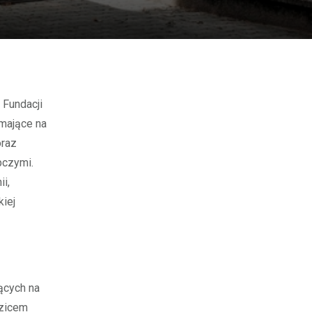
 mające na
oraz
pczymi.
i,
iej
ących na
dzicem