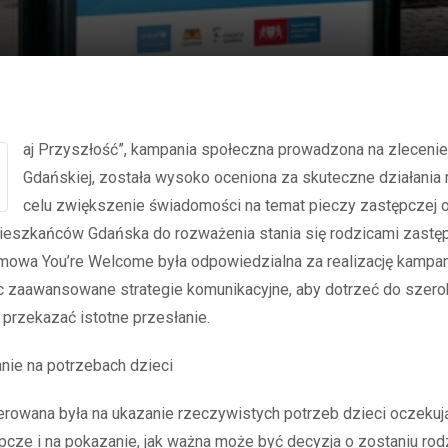
Gdańskiej, została wysoko oceniona za skuteczne działania
celu zwiększenie świadomości na temat pieczy zastępczej 
ieszkańców Gdańska do rozważenia stania się rodzicami zastę
mowa You’re Welcome była odpowiedzialna za realizację kampani
 zaawansowane strategie komunikacyjne, aby dotrzeć do szerok
i przekazać istotne przesłanie.
nie na potrzebach dzieci
rowana była na ukazanie rzeczywistych potrzeb dzieci oczekuj
pcze i na pokazanie, jak ważna może być decyzja o zostaniu ro