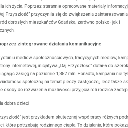
a ich życia. Poprzez starannie opracowane materiały informacyj
Daj Przyszłość” przyczyniła się do zwiększenia zainteresowani
ród dorosłych mieszkańców Gdańska, zarówno polsko- jak i
cznych.
poprzez zintegrowane działania komunikacyjne
zystaniu mediów społecznościowych, tradycyjnych mediów, kamp
trony internetowej, inicjatywa „Daj Przyszłość” dotarła do szero
iągając zasięg na poziomie 1,882 mln. Ponadto, kampania nie ty
wiadomość społeczną na temat pieczy zastępczej, lecz także s
e osoby do rozważenia możliwości przyjęcia roli rodzica zastę
a dobra dzieci
Przyszłość” jest przykładem skutecznej współpracy różnych po
i, które potrzebują rodzinnego ciepła. To działania, które pokazu