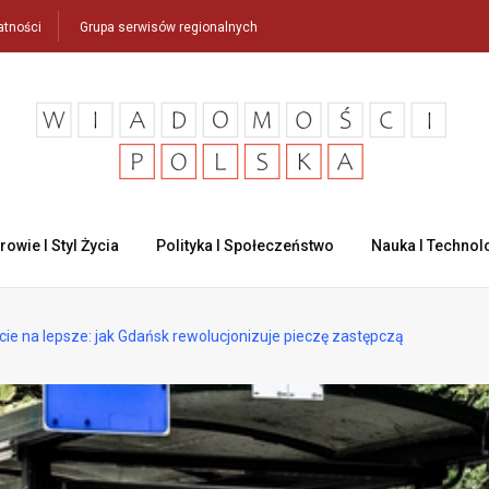
atności
Grupa serwisów regionalnych
rowie I Styl Życia
Polityka I Społeczeństwo
Nauka I Technol
cie na lepsze: jak Gdańsk rewolucjonizuje pieczę zastępczą