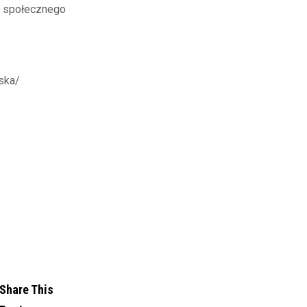
a społecznego
nska/
Share This