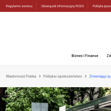
Skip
Regulamin serwisu
Obowiązek Informacyjny RODO
Polityka pryw
to
content
Biznes I Finanse
Zd
Wiadomości Polska
Polityka i społeczeństwo
Zmieniając ży