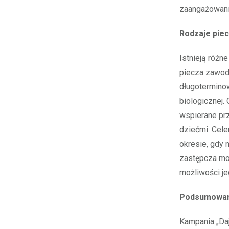
zaangażowanie
Rodzaje piec
Istnieją różn
piecza zawod
długoterminow
biologicznej.
wspierane prz
dziećmi. Cele
okresie, gdy 
zastępcza moż
możliwości je
Podsumowani
Kampania „Da