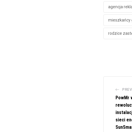
agencja rek
mieszkańcy
rodzice zas
PREV
PowMr w
rewoluc
instalac
sieci e
SunSmar