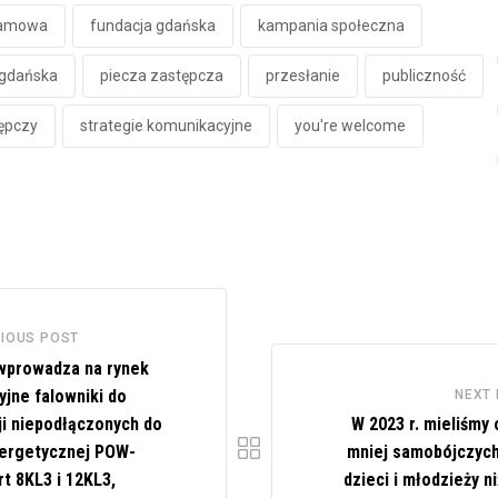
lamowa
fundacja gdańska
kampania społeczna
 gdańska
piecza zastępcza
przesłanie
publiczność
tępczy
strategie komunikacyjne
you're welcome
IOUS POST
prowadza na rynek
yjne falowniki do
NEXT
ji niepodłączonych do
W 2023 r. mieliśmy 
nergetycznej POW-
mniej samobójczych
t 8KL3 i 12KL3,
dzieci i młodzieży n