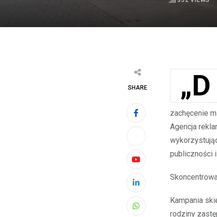
352
VIEWS
„Daj Przyszłość”, kampania społeczna prowadzona na zlecenie Fundacji
SHARE
zachęcenie m
Agencja rekla
wykorzystując
publiczności 
Youtube
Skoncentrowa
LinkedIn
Kampania skie
Whatsapp
rodziny zastę