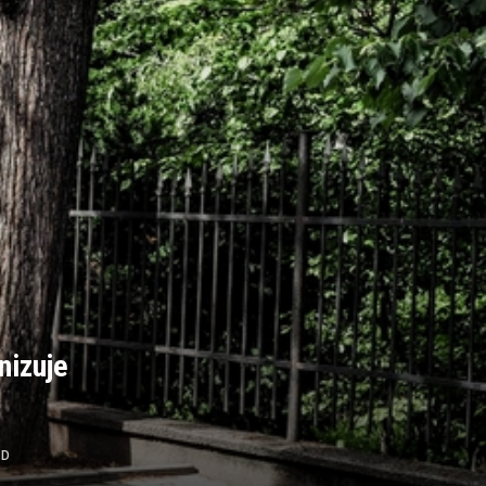
nizuje
AD