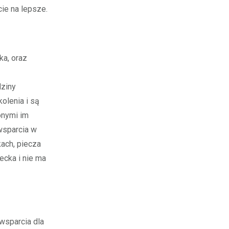
ie na lepsze.
ka, oraz
dziny
olenia i są
onymi im
 wsparcia w
ach, piecza
ecka i nie ma
wsparcia dla