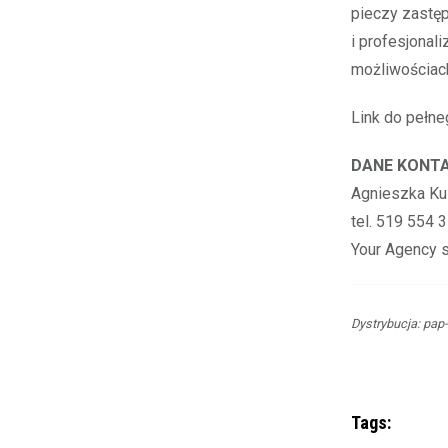
pieczy zastę
i profesjonali
możliwościach
Link do pełne
DANE KONT
Agnieszka Ku
tel. 519 554 
Your Agency sp
Dystrybucja: pap
Tags: