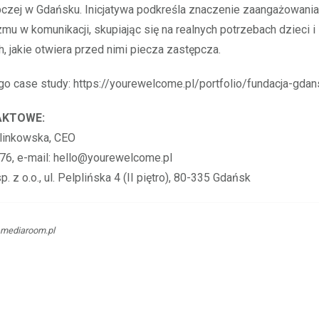
pczej w Gdańsku. Inicjatywa podkreśla znaczenie zaangażowani
zmu w komunikacji, skupiając się na realnych potrzebach dzieci i
, jakie otwiera przed nimi piecza zastępcza.
go case study: https://yourewelcome.pl/portfolio/fundacja-gda
AKTOWE:
linkowska, CEO
376, e-mail: hello@yourewelcome.pl
. z o.o., ul. Pelplińska 4 (II piętro), 80-335 Gdańsk
-mediaroom.pl