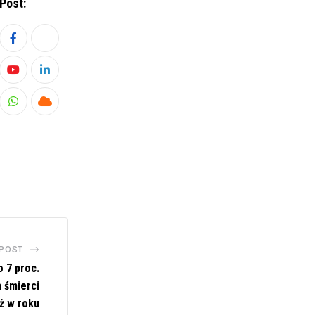
Post:
Youtube
LinkedIn
Whatsapp
Cloud
 POST
o 7 proc.
 śmierci
iż w roku