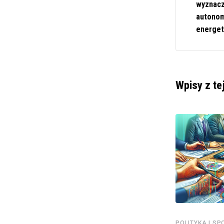
wyznacz
autonom
energet
Wpisy z te
POLITYKA I SPOŁECZEŃSTWO
POLITYKA I S