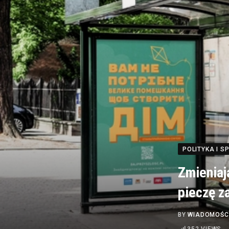
POLITYKA I 
Zmieniaj
pieczę z
BY
WIADOMOŚC