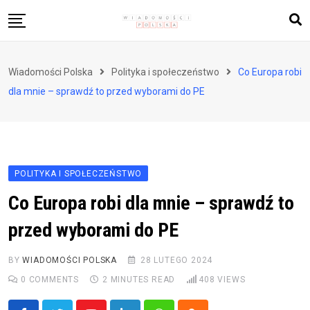
Skip
to
content
Biznes i finanse
Wiadomości Polska
Polityka i społeczeństwo
Co Europa robi
Zdrowie i styl życia
dla mnie – sprawdź to przed wyborami do PE
Polityka i społeczeństwo
Nauka i technologie
Ludzie i kultura
POLITYKA I SPOŁECZEŃSTWO
Co Europa robi dla mnie – sprawdź to
przed wyborami do PE
BY
WIADOMOŚCI POLSKA
28 LUTEGO 2024
0
COMMENTS
2 MINUTES READ
408
VIEWS