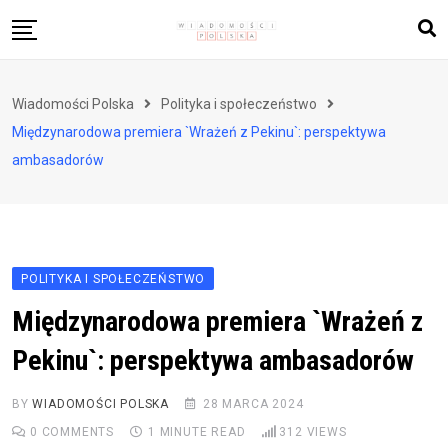
Skip
to
content
Biznes i finanse
Wiadomości Polska
Polityka i społeczeństwo
Zdrowie i styl życia
Międzynarodowa premiera `Wrażeń z Pekinu`: perspektywa
Polityka i społeczeństwo
ambasadorów
Nauka i technologie
Ludzie i kultura
POLITYKA I SPOŁECZEŃSTWO
Międzynarodowa premiera `Wrażeń z
Pekinu`: perspektywa ambasadorów
BY
WIADOMOŚCI POLSKA
28 MARCA 2024
0
COMMENTS
1 MINUTE READ
312
VIEWS