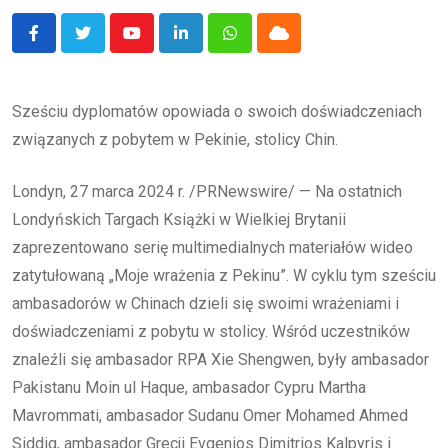
Youtube
LinkedIn
Whatsapp
Cloud
Sześciu dyplomatów opowiada o swoich doświadczeniach
związanych z pobytem w Pekinie, stolicy Chin.
Londyn, 27 marca 2024 r. /PRNewswire/ — Na ostatnich
Londyńskich Targach Książki w Wielkiej Brytanii
zaprezentowano serię multimedialnych materiałów wideo
zatytułowaną „Moje wrażenia z Pekinu”. W cyklu tym sześciu
ambasadorów w Chinach dzieli się swoimi wrażeniami i
doświadczeniami z pobytu w stolicy. Wśród uczestników
znaleźli się ambasador RPA Xie Shengwen, były ambasador
Pakistanu Moin ul Haque, ambasador Cypru Martha
Mavrommati, ambasador Sudanu Omer Mohamed Ahmed
Siddig, ambasador Grecji Evgenios Dimitrios Kalpyris i