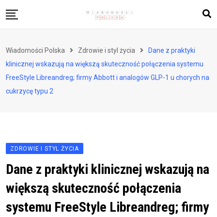
Skip
to
content
Biznes i finanse
Wiadomości Polska
Zdrowie i styl życia
Dane z praktyki
Zdrowie i styl życia
klinicznej wskazują na większą skuteczność połączenia systemu
Polityka i społeczeństwo
FreeStyle Libreandreg; firmy Abbott i analogów GLP-1 u chorych na
cukrzycę typu 2
Nauka i technologie
Ludzie i kultura
ZDROWIE I STYL ŻYCIA
Dane z praktyki klinicznej wskazują na
większą skuteczność połączenia
systemu FreeStyle Libreandreg; firmy