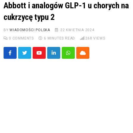
Abbott i analogów GLP-1 u chorych na
cukrzycę typu 2
BY
WIADOMOŚCI POLSKA
22 KWIETNIA 2024
0
COMMENTS
6 MINUTES READ
268
VIEWS
Youtube
LinkedIn
Whatsapp
Cloud