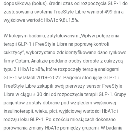
doposiłkową (bolus), średni czas od rozpoczęcia GLP-1 do
zastosowania systemu FreeStyle Libre wyniósł 499 dni a
wyjściowa wartość HbA1c 9,8±1,5%.
W kolejnym badaniu, zatytułowanym „Wpływ połączenia
terapii GLP-1 i FreeStyle Libre na poprawę kontroli
cukrzycy”, wykorzystano zdeidentyfikowane dane rynkowe
firmy Optum. Analizie poddano osoby dorosłe z cukrzycą
typu 2 i HbA1c ≥8%, które rozpoczęły terapię analogami
GLP-1 w latach 2018–2022. Pacjenci stosujący GLP-1 i
FreeStyle Libre zakupili swój pierwszy sensor FreeStyle
Libre w ciągu ± 30 dni od rozpoczęcia terapii GLP-1. Grupy
pacjentów zostały dobrane pod względem wyjściowej
insulinoterapii, wieku, płci, wyjściowej wartości HbA1c i
rodzaju leku GLP-1. Po sześciu miesiącach dokonano
porównania zmiany HbA1c pomiędzy grupami. W badaniu