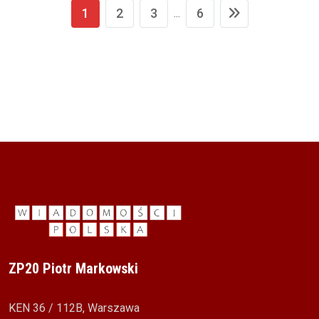
1
2
3
6
...
ZP20 Piotr Markowski
KEN 36 / 112B, Warszawa