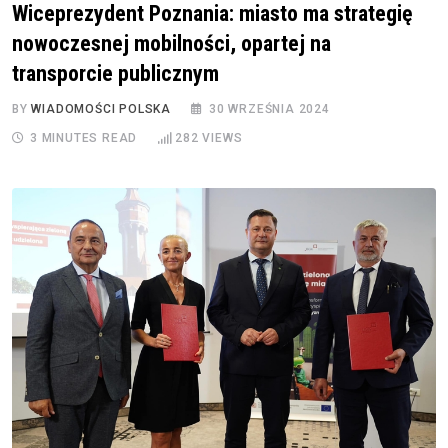
Wiceprezydent Poznania: miasto ma strategię
nowoczesnej mobilności, opartej na
transporcie publicznym
BY
WIADOMOŚCI POLSKA
30 WRZEŚNIA 2024
3 MINUTES READ
282
VIEWS