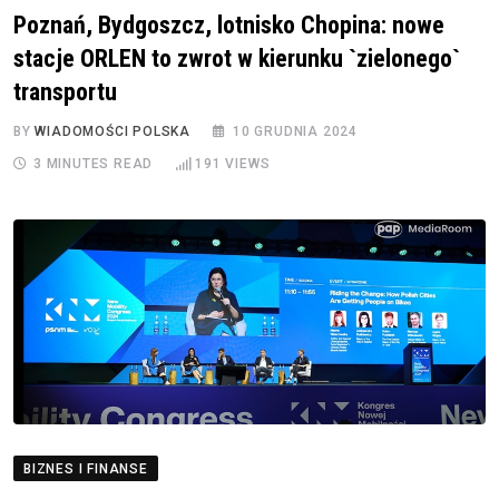
Poznań, Bydgoszcz, lotnisko Chopina: nowe
stacje ORLEN to zwrot w kierunku `zielonego`
transportu
BY
WIADOMOŚCI POLSKA
10 GRUDNIA 2024
3 MINUTES READ
191
VIEWS
BIZNES I FINANSE