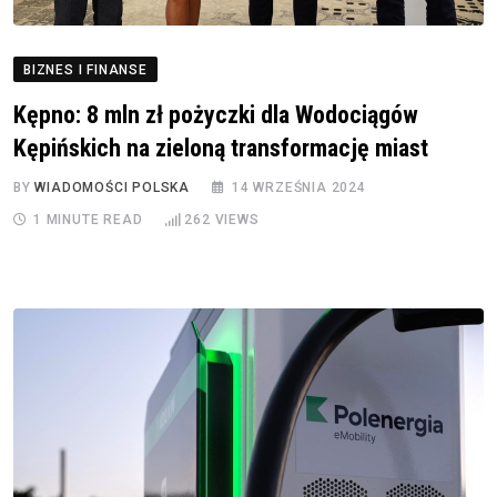
BIZNES I FINANSE
Kępno: 8 mln zł pożyczki dla Wodociągów
Kępińskich na zieloną transformację miast
BY
WIADOMOŚCI POLSKA
14 WRZEŚNIA 2024
1 MINUTE READ
262
VIEWS