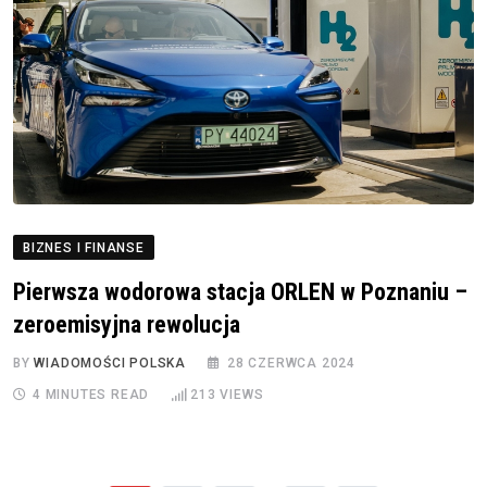
BIZNES I FINANSE
Pierwsza wodorowa stacja ORLEN w Poznaniu –
zeroemisyjna rewolucja
BY
WIADOMOŚCI POLSKA
28 CZERWCA 2024
4 MINUTES READ
213
VIEWS