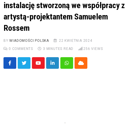
instalację stworzoną we współpracy z
artystą-projektantem Samuelem
Rossem
BY
WIADOMOŚCI POLSKA
22 KWIETNIA 2024
0
COMMENTS
3 MINUTES READ
256
VIEWS
Youtube
LinkedIn
Whatsapp
Cloud