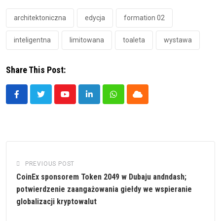
architektoniczna
edycja
formation 02
inteligentna
limitowana
toaleta
wystawa
Share This Post:
Youtube
LinkedIn
Whatsapp
Cloud
PREVIOUS POST
CoinEx sponsorem Token 2049 w Dubaju andndash;
potwierdzenie zaangażowania giełdy we wspieranie
globalizacji kryptowalut