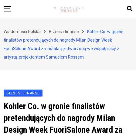
Skip
to
content
Biznes i finanse
Wiadomości Polska
Biznes i finanse
Kohler Co. w gronie
Zdrowie i styl życia
finalistów pretendujących do nagrody Milan Design Week
Polityka i społeczeństwo
FuoriSalone Award za instalację stworzoną we współpracy z
artystą-projektantem Samuelem Rossem
Nauka i technologie
Ludzie i kultura
BIZNES I FINANSE
Kohler Co. w gronie finalistów
pretendujących do nagrody Milan
Design Week FuoriSalone Award za