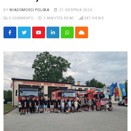
BY
WIADOMOŚCI POLSKA
21 SIERPNIA 2024
0
COMMENTS
2 MINUTES READ
287
VIEWS
Youtube
LinkedIn
Whatsapp
Cloud