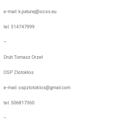
e-mail: k.paturej@iccss.eu
tel. 514747999
–
Druh Tomasz Orzeł
OSP Złotokłos
e-mail: ospzlotoklos@gmail.com
tel. 506817360
–