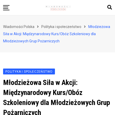
Skip
to
content
Biznes i finanse
Wiadomości Polska
Polityka i społeczeństwo
Młodzieżowa
Zdrowie i styl życia
Siła w Akcji: Międzynarodowy Kurs/Obóz Szkoleniowy dla
Polityka i społeczeństwo
Młodzieżowych Grup Pożarniczych
Nauka i technologie
Ludzie i kultura
POLITYKA I SPOŁECZEŃSTWO
Młodzieżowa Siła w Akcji:
Międzynarodowy Kurs/Obóz
Szkoleniowy dla Młodzieżowych Grup
Pożarniczych