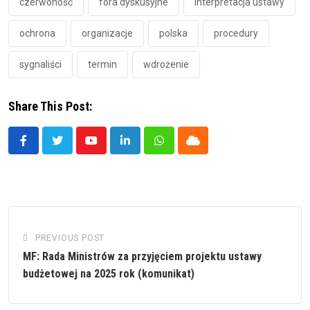
czerwoność
fora dyskusyjne
interpretacja ustawy
ochrona
organizacje
polska
procedury
sygnaliści
termin
wdrożenie
Share This Post:
Youtube
LinkedIn
Whatsapp
Cloud
PREVIOUS POST
MF: Rada Ministrów za przyjęciem projektu ustawy
budżetowej na 2025 rok (komunikat)