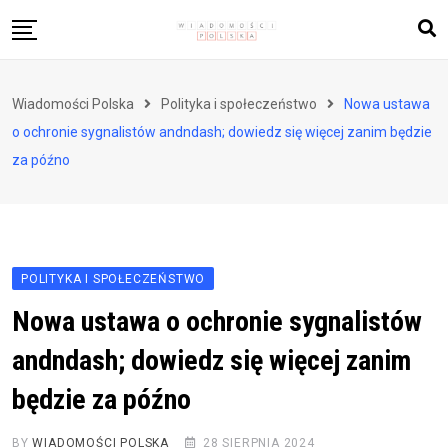
Skip
to
content
Biznes i finanse
Wiadomości Polska
Polityka i społeczeństwo
Nowa ustawa
Zdrowie i styl życia
o ochronie sygnalistów andndash; dowiedz się więcej zanim będzie
Polityka i społeczeństwo
za późno
Nauka i technologie
Ludzie i kultura
POLITYKA I SPOŁECZEŃSTWO
Nowa ustawa o ochronie sygnalistów
andndash; dowiedz się więcej zanim
będzie za późno
BY
WIADOMOŚCI POLSKA
28 SIERPNIA 2024