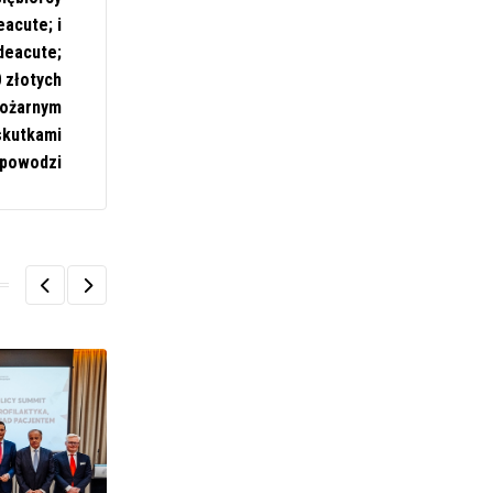
acute; i
deacute;
0 złotych
Pożarnym
skutkami
powodzi