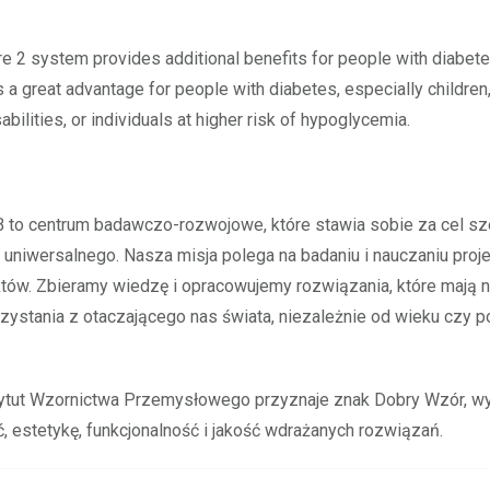
re 2 system provides additional benefits for people with diabete
s a great advantage for people with diabetes, especially children,
abilities, or individuals at higher risk of hypoglycemia.
B to centrum badawczo-rozwojowe, które stawia sobie za cel sz
 uniwersalnego. Nasza misja polega na badaniu i nauczaniu proj
któw. Zbieramy wiedzę i opracowujemy rozwiązania, które mają n
rzystania z otaczającego nas świata, niezależnie od wieku czy 
tytut Wzornictwa Przemysłowego przyznaje znak Dobry Wzór, wy
, estetykę, funkcjonalność i jakość wdrażanych rozwiązań.