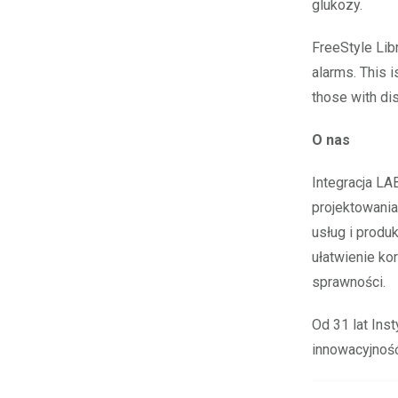
glukozy.
FreeStyle Lib
alarms. This i
those with dis
O nas
Integracja LA
projektowania
usług i produ
ułatwienie ko
sprawności.
Od 31 lat Ins
innowacyjność