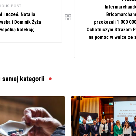
IOUS POST
Intermarchande
i i uczeń. Natalia
Bricomarchan
wska i Dominik Żyża
przekazali 1 000 00
wspólną kolekcję
Ochotniczym Strażom 
na pomoc w walce ze 
j samej kategorii