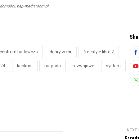
domości: pap-mediaroom.pl
Sha
centrum badawczo
dobry wzór
freestyle libre 2
024
konkurs
nagroda
rozwojowe
system
Y
W
NEXT
Przeds