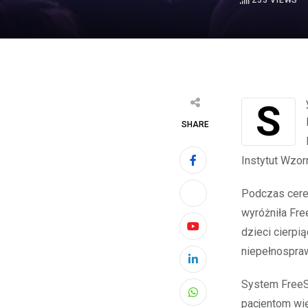
233
VIEWS
System FreeStyle Libre 2 firmy Abbott został uhonorowany nagrodą „Wzór
SHARE
Instytut Wzo
Podczas cere
wyróżniła Fre
dzieci cierpi
Youtube
niepełnospra
LinkedIn
System FreeSt
Whatsapp
pacjentom wi