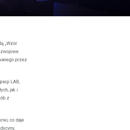
rozwojowe
owanego przez
racji LAB,
ch, jak i
sób z
rwi, co daje
dycyny,