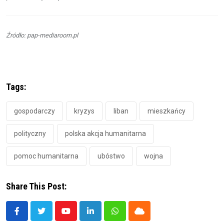
Źródło: pap-mediaroom.pl
Tags:
gospodarczy
kryzys
liban
mieszkańcy
polityczny
polska akcja humanitarna
pomoc humanitarna
ubóstwo
wojna
Share This Post:
Youtube
LinkedIn
Whatsapp
Cloud