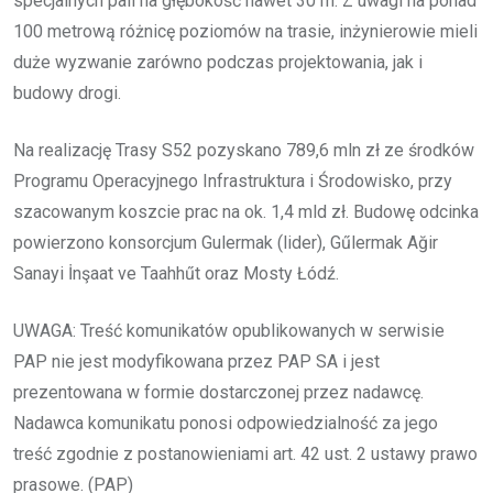
specjalnych pali na głębokość nawet 30 m. Z uwagi na ponad
100 metrową różnicę poziomów na trasie, inżynierowie mieli
duże wyzwanie zarówno podczas projektowania, jak i
budowy drogi.
Na realizację Trasy S52 pozyskano 789,6 mln zł ze środków
Programu Operacyjnego Infrastruktura i Środowisko, przy
szacowanym koszcie prac na ok. 1,4 mld zł. Budowę odcinka
powierzono konsorcjum Gulermak (lider), Gűlermak Ağir
Sanayi İnşaat ve Taahhűt oraz Mosty Łódź.
UWAGA: Treść komunikatów opublikowanych w serwisie
PAP nie jest modyfikowana przez PAP SA i jest
prezentowana w formie dostarczonej przez nadawcę.
Nadawca komunikatu ponosi odpowiedzialność za jego
treść zgodnie z postanowieniami art. 42 ust. 2 ustawy prawo
prasowe. (PAP)