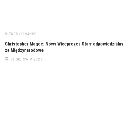
BIZNES I FINANSE
Christopher Magee: Nowy Wiceprezes Starr odpowiedzialny
za Międzynarodowe
31 SIERPNIA 2023
© 2022 Wiadomości Polska