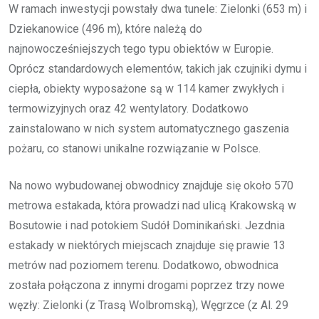
W ramach inwestycji powstały dwa tunele: Zielonki (653 m) i
Dziekanowice (496 m), które należą do
najnowocześniejszych tego typu obiektów w Europie.
Oprócz standardowych elementów, takich jak czujniki dymu i
ciepła, obiekty wyposażone są w 114 kamer zwykłych i
termowizyjnych oraz 42 wentylatory. Dodatkowo
zainstalowano w nich system automatycznego gaszenia
pożaru, co stanowi unikalne rozwiązanie w Polsce.
Na nowo wybudowanej obwodnicy znajduje się około 570
metrowa estakada, która prowadzi nad ulicą Krakowską w
Bosutowie i nad potokiem Sudół Dominikański. Jezdnia
estakady w niektórych miejscach znajduje się prawie 13
metrów nad poziomem terenu. Dodatkowo, obwodnica
została połączona z innymi drogami poprzez trzy nowe
węzły: Zielonki (z Trasą Wolbromską), Węgrzce (z Al. 29