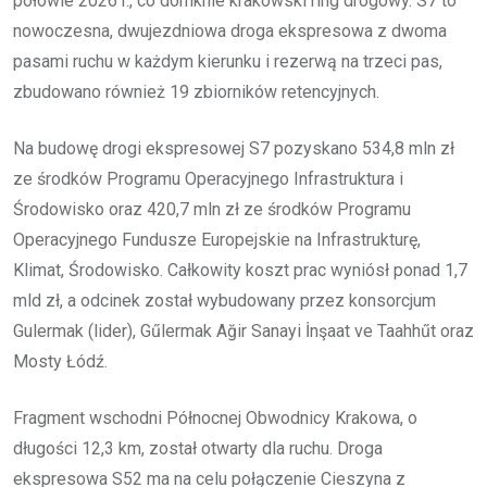
połowie 2026 r., co domknie krakowski ring drogowy. S7 to
nowoczesna, dwujezdniowa droga ekspresowa z dwoma
pasami ruchu w każdym kierunku i rezerwą na trzeci pas,
zbudowano również 19 zbiorników retencyjnych.
Na budowę drogi ekspresowej S7 pozyskano 534,8 mln zł
ze środków Programu Operacyjnego Infrastruktura i
Środowisko oraz 420,7 mln zł ze środków Programu
Operacyjnego Fundusze Europejskie na Infrastrukturę,
Klimat, Środowisko. Całkowity koszt prac wyniósł ponad 1,7
mld zł, a odcinek został wybudowany przez konsorcjum
Gulermak (lider), Gűlermak Ağir Sanayi İnşaat ve Taahhűt oraz
Mosty Łódź.
Fragment wschodni Północnej Obwodnicy Krakowa, o
długości 12,3 km, został otwarty dla ruchu. Droga
ekspresowa S52 ma na celu połączenie Cieszyna z