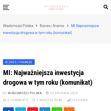
Skip
to
content
Biznes i finanse
Wiadomości Polska
Biznes i finanse
MI: Najważniejsza
Zdrowie i styl życia
inwestycja drogowa w tym roku (komunikat)
Polityka i społeczeństwo
Nauka i technologie
Ludzie i kultura
BIZNES I FINANSE
MI: Najważniejsza inwestycja
drogowa w tym roku (komunikat)
BY
WIADOMOŚCI POLSKA
23 GRUDNIA 2024
0
COMMENTS
5 MINUTES READ
234
VIEWS