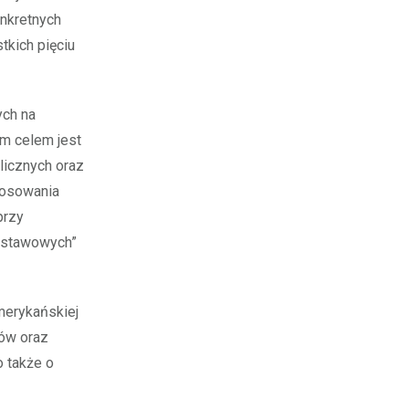
onkretnych
tkich pięciu
ych na
ym celem jest
licznych oraz
tosowania
przy
dstawowych”
merykańskiej
ów oraz
 także o