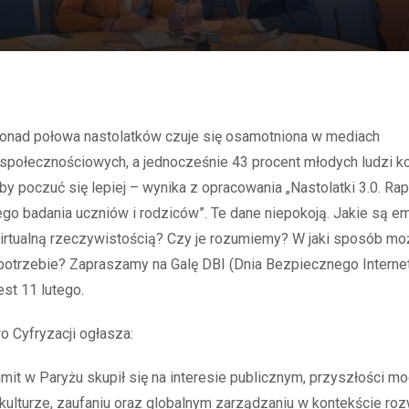
społecznościowych, a jednocześnie 43 procent młodych ludzi ko
by poczuć się lepiej – wynika z opracowania „Nastolatki 3.0. Rap
go badania uczniów i rodziców”. Te dane niepokoją. Jakie są e
irtualną rzeczywistością? Czy je rozumiemy? W jaki sposób 
otrzebie? Zapraszamy na Galę DBI (Dnia Bezpiecznego Internetu
st 11 lutego.
o Cyfryzacji ogłasza:
mit w Paryżu skupił się na interesie publicznym, przyszłości mod
 kulturze, zaufaniu oraz globalnym zarządzaniu w kontekście ro