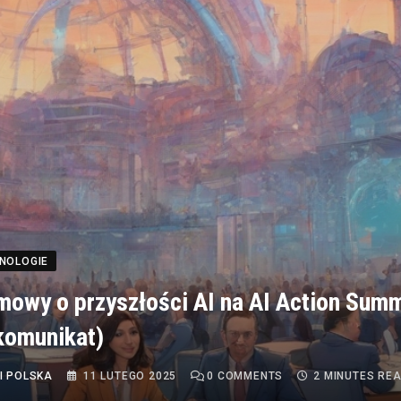
HNOLOGIE
owy o przyszłości AI na AI Action Summ
komunikat)
I POLSKA
11 LUTEGO 2025
0
COMMENTS
2 MINUTES RE