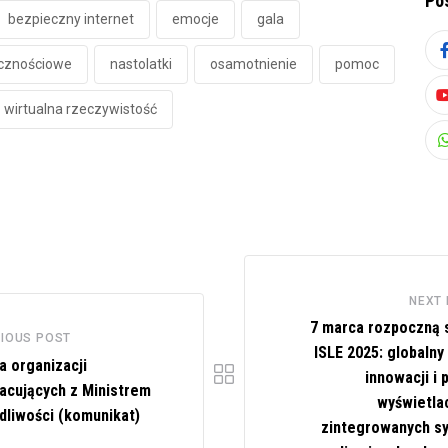
Po
bezpieczny internet
emocje
gala
cznościowe
nastolatki
osamotnienie
pomoc
wirtualna rzeczywistość
NEXT
7 marca rozpoczną s
IOUS POST
ISLE 2025: globalny
a organizacji
innowacji i 
acujących z Ministrem
wyświetlac
dliwości (komunikat)
zintegrowanych 