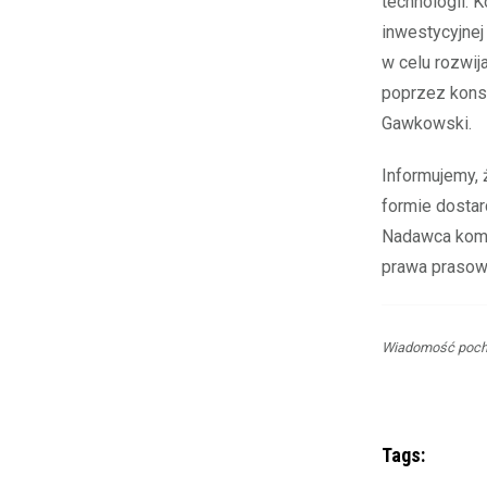
technologii. 
inwestycyjne
w celu rozwija
poprzez kons
Gawkowski.
Informujemy,
formie dosta
Nadawca komu
prawa prasow
Wiadomość pocho
Tags: