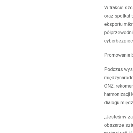
W trakcie sz
oraz spotkał 
eksportu mikr
półprzewodni
cyberbezpiec
Promowanie be
Podczas wyst
międzynarodow
ONZ, rekomend
harmonizacji 
dialogu międz
„Jesteśmy za
obszarze sztu