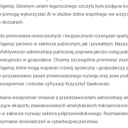
eligencji. Głównym celem tegorocznego szczytu było podjęcie k
óre pomogą wykorzystać AI w służbie dobra wspólnego we wszys
 obszarach.
 do promowania nowoczesnych i bezpiecznych rozwiązań opart
eligencji zarówno w sektorze publicznym, jak i prywatnym. Nasz
fektywności administracji publicznej, poprawa jakości usług pub
owacyjności w gospodarce. Chcemy szczególnie promować zas
eligencji, które mogą wspierać rozwój społeczny i gospodarczy, 
 poszanowaniu zasad zrównoważonego rozwoju oraz praw po
wicepremier i minister cyfryzacji Krzysztof Gawkowski.
ania wicepremier omawiał z przedstawicielami administracji a
czące eksportu zaawansowanych amerykańskich mikroprocesor
i w zakresie rozwoju sektora półprzewodnikowego. Rozmawiano
 wymianie doświadczeń w cyberbezpieczeństwie.