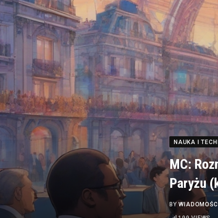
NAUKA I TEC
MC: Rozm
Paryżu (
BY
WIADOMOŚC