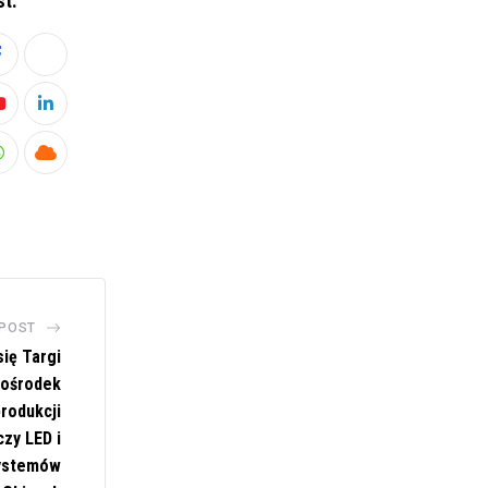
st:
Youtube
LinkedIn
Whatsapp
Cloud
 POST
ię Targi
 ośrodek
produkcji
zy LED i
systemów