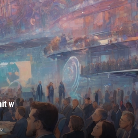
it w
AD