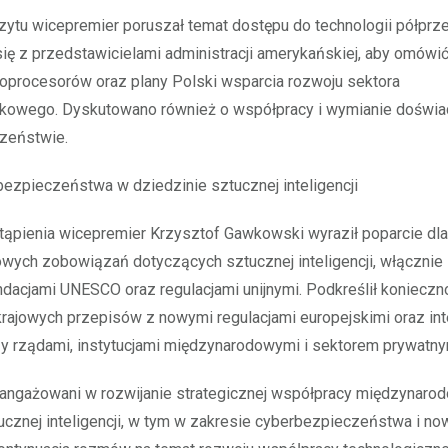
czytu wicepremier poruszał temat dostępu do technologii półpr
się z przedstawicielami administracji amerykańskiej, aby omówi
oprocesorów oraz plany Polski wsparcia rozwoju sektora
kowego. Dyskutowano również o współpracy i wymianie doświ
zeństwie.
zpieczeństwa w dziedzinie sztucznej inteligencji
ąpienia wicepremier Krzysztof Gawkowski wyraził poparcie dla
ych zobowiązań dotyczących sztucznej inteligencji, włącznie 
acjami UNESCO oraz regulacjami unijnymi. Podkreślił konieczn
krajowych przepisów z nowymi regulacjami europejskimi oraz int
y rządami, instytucjami międzynarodowymi i sektorem prywatny
angażowani w rozwijanie strategicznej współpracy międzynaro
cznej inteligencji, w tym w zakresie cyberbezpieczeństwa i no