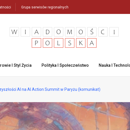
atności
Grupa serwisów regionalnych
rowie I Styl Życia
Polityka I Społeczeństwo
Nauka I Technol
yszłości AI na AI Action Summit w Paryżu (komunikat)