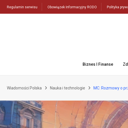
Skip
Regulamin serwisu
Obowiązek Informacyjny RODO
Polityka pryw
to
content
Biznes I Finanse
Zd
Wiadomości Polska
Nauka i technologie
MC: Rozmowy o prz