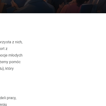
rzysta z nich,
ort z
mocje młodych
możemy pomóc
), który
eli pracy,
zwoju