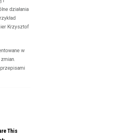
 i
lne działania
przykład
ier Krzysztof
zentowane w
 zmian.
 przepisami
are This