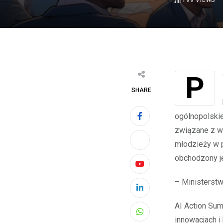
199
VIEWS
Ponad połowa nastolatków czuje się osamotniona w mediach
SHARE
ogólnopolskie
związane z w
młodzieży w p
obchodzony je
Youtube
– Ministerstw
LinkedIn
AI Action Sum
Whatsapp
innowacjach i