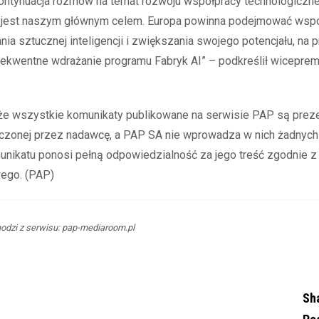
Kontynuacja rozmów na temat rozwoju współpracy technologicznej
j jest naszym głównym celem. Europa powinna podejmować wspó
nia sztucznej inteligencji i zwiększania swojego potencjału, na 
ekwentne wdrażanie programu Fabryk AI” – podkreślił wiceprem
 że wszystkie komunikaty publikowane na serwisie PAP są pre
rczonej przez nadawcę, a PAP SA nie wprowadza w nich żadnych
nikatu ponosi pełną odpowiedzialność za jego treść zgodnie z
ego. (PAP)
dzi z serwisu: pap-mediaroom.pl
Sh