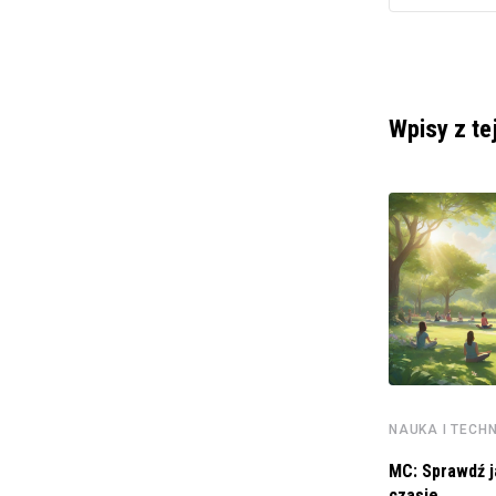
Wpisy z te
NAUKA I TECH
NAUKA I TECHNOLOGIE
MC: Sprawdź j
Dzieci pomogły naukowcom policzyć duńskie
czasie