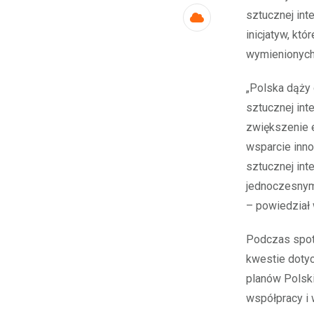
sztucznej int
Cloud
inicjatyw, kt
wymienionych
„Polska dąży
sztucznej int
zwiększenie e
wsparcie inn
sztucznej int
jednoczesnym
– powiedział 
Podczas spotk
kwestie doty
planów Polsk
współpracy i