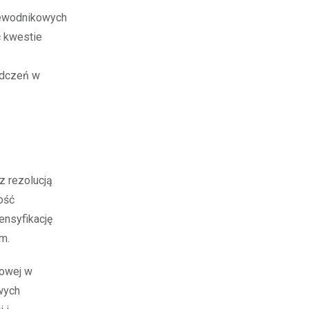
zewodnikowych
ć kwestie
adczeń w
z rezolucją
ość
ensyfikację
m.
dowej w
wych