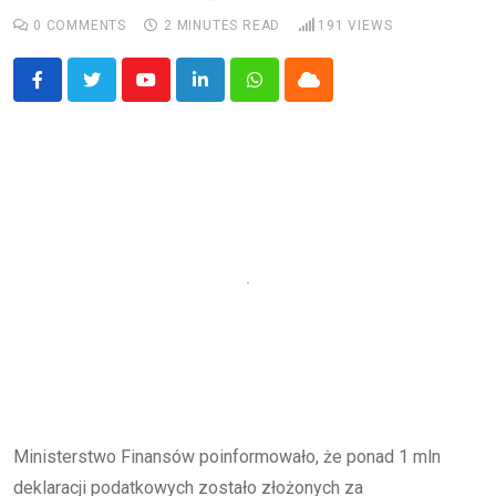
0
COMMENTS
2 MINUTES READ
191
VIEWS
Youtube
LinkedIn
Whatsapp
Cloud
Ministerstwo Finansów poinformowało, że ponad 1 mln
deklaracji podatkowych zostało złożonych za