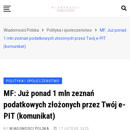
Skip
to
content
Biznes i finanse
Wiadomości Polska
Polityka i społeczeństwo
MF: Już ponad
Zdrowie i styl życia
1 mln zeznań podatkowych złożonych przez Twój e-PIT
Polityka i społeczeństwo
(komunikat)
Nauka i technologie
Ludzie i kultura
POLITYKA I SPOŁECZEŃSTWO
MF: Już ponad 1 mln zeznań
podatkowych złożonych przez Twój e-
PIT (komunikat)
BY
WIADOMOŚCI POLSKA
17 LUTEGO 2025