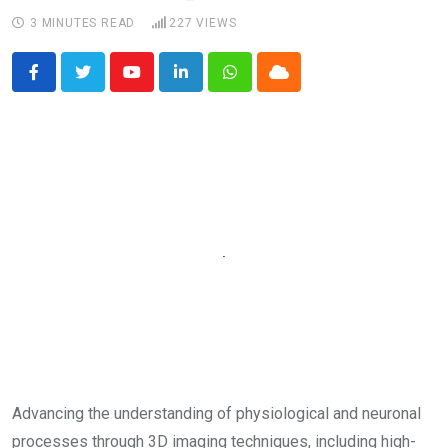
3 MINUTES READ
227
VIEWS
Youtube
LinkedIn
Whatsapp
Cloud
Advancing the understanding of physiological and neuronal
processes through 3D imaging techniques, including high-