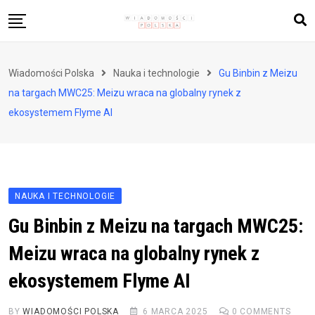
Skip
to
content
Biznes i finanse
Wiadomości Polska
Nauka i technologie
Gu Binbin z Meizu
Zdrowie i styl życia
na targach MWC25: Meizu wraca na globalny rynek z
Polityka i społeczeństwo
ekosystemem Flyme AI
Nauka i technologie
Ludzie i kultura
NAUKA I TECHNOLOGIE
Gu Binbin z Meizu na targach MWC25:
Meizu wraca na globalny rynek z
ekosystemem Flyme AI
BY
WIADOMOŚCI POLSKA
6 MARCA 2025
0
COMMENTS