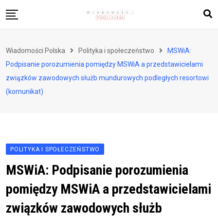
Skip
to
content
Biznes i finanse
Wiadomości Polska
Polityka i społeczeństwo
MSWiA:
Zdrowie i styl życia
Podpisanie porozumienia pomiędzy MSWiA a przedstawicielami
Polityka i społeczeństwo
związków zawodowych służb mundurowych podległych resortowi
(komunikat)
Nauka i technologie
Ludzie i kultura
POLITYKA I SPOŁECZEŃSTWO
MSWiA: Podpisanie porozumienia
pomiędzy MSWiA a przedstawicielami
związków zawodowych służb