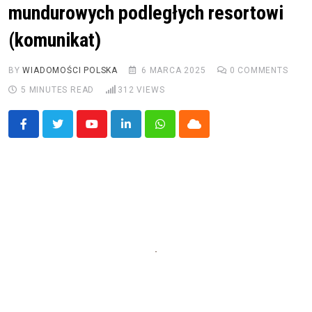
mundurowych podległych resortowi
(komunikat)
BY
WIADOMOŚCI POLSKA
6 MARCA 2025
0
COMMENTS
5 MINUTES READ
312
VIEWS
Youtube
LinkedIn
Whatsapp
Cloud