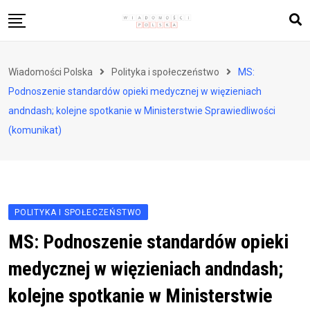
Skip
to
content
Biznes i finanse
Wiadomości Polska
Polityka i społeczeństwo
MS:
Zdrowie i styl życia
Podnoszenie standardów opieki medycznej w więzieniach
Polityka i społeczeństwo
andndash; kolejne spotkanie w Ministerstwie Sprawiedliwości
(komunikat)
Nauka i technologie
Ludzie i kultura
POLITYKA I SPOŁECZEŃSTWO
MS: Podnoszenie standardów opieki
medycznej w więzieniach andndash;
kolejne spotkanie w Ministerstwie