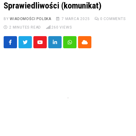
Sprawiedliwości (komunikat)
BY
WIADOMOŚCI POLSKA
7 MARCA 2025
0
COMMENTS
2 MINUTES READ
260
VIEWS
Youtube
LinkedIn
Whatsapp
Cloud