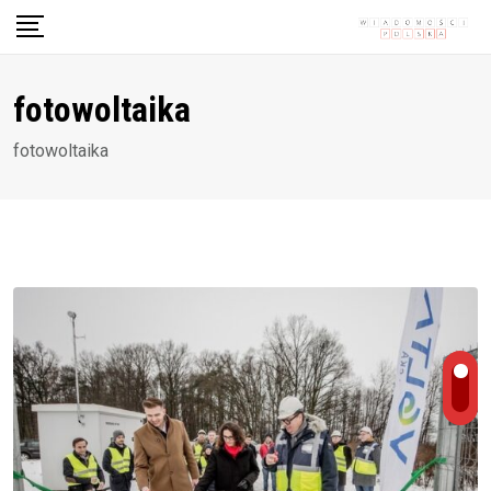
Skip
to
content
fotowoltaika
fotowoltaika