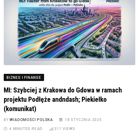
BIZNES I FINANSE
MI: Szybciej z Krakowa do Gdowa w ramach
projektu Podłęże andndash; Piekiełko
(komunikat)
BY
WIADOMOŚCI POLSKA
18 STYCZNIA 2025
4 MINUTES READ
311
VIEWS