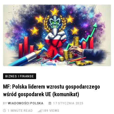
BIZNES I FINANSE
MF: Polska liderem wzrostu gospodarczego
wśród gospodarek UE (komunikat)
BY
WIADOMOŚCI POLSKA
17 STYCZNIA 2025
1 MINUTE READ
189
VIEWS