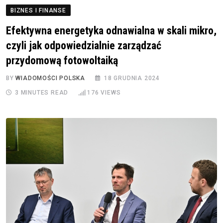
BIZNES I FINANSE
Efektywna energetyka odnawialna w skali mikro,
czyli jak odpowiedzialnie zarządzać
przydomową fotowoltaiką
BY
WIADOMOŚCI POLSKA
18 GRUDNIA 2024
3 MINUTES READ
176
VIEWS