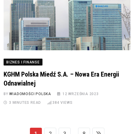
BIZNES I FINANSE
KGHM Polska Miedź S.A. – Nowa Era Energii
Odnawialnej
BY
WIADOMOŚCI POLSKA
12 WRZEŚNIA 2023
3 MINUTES READ
384
VIEWS
1
2
3
8
...