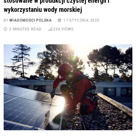
stosowane w produkcji czystej energii i
wykorzystaniu wody morskiej
BY
WIADOMOŚCI POLSKA
17 STYCZNIA 2025
3 MINUTES READ
234
VIEWS