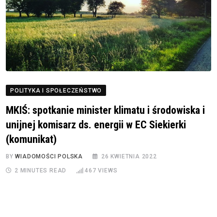
POLITYKA I SPOŁECZEŃSTWO
MKIŚ: spotkanie minister klimatu i środowiska i
unijnej komisarz ds. energii w EC Siekierki
(komunikat)
BY
WIADOMOŚCI POLSKA
26 KWIETNIA 2022
2 MINUTES READ
467
VIEWS