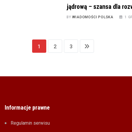
jądrową – szansa dla ro
BY
WIADOMOŚCI POLSKA
1 G
1
2
3
Informacje prawne
Regulamin serwisu