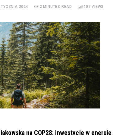
STYCZNIA 2024
2 MINUTES READ
407
VIEWS
iakowska na COP28: Inwestycje w energię