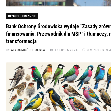
BIZNES I FINANSE
Bank Ochrony Środowiska wydaje `Zasady zró
finansowania. Przewodnik dla MŚP` i tłumaczy, 
transformacja
BY
WIADOMOŚCI POLSKA
16 LIPCA 2024
3 MINUTES RE