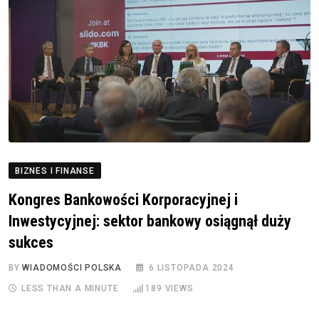
BIZNES I FINANSE
Kongres Bankowości Korporacyjnej i
Inwestycyjnej: sektor bankowy osiągnął duży
sukces
BY
WIADOMOŚCI POLSKA
6 LISTOPADA 2024
LESS THAN A MINUTE
189
VIEWS