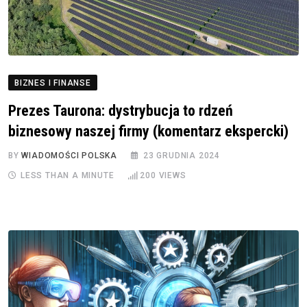
BIZNES I FINANSE
Prezes Taurona: dystrybucja to rdzeń
biznesowy naszej firmy (komentarz ekspercki)
BY
WIADOMOŚCI POLSKA
23 GRUDNIA 2024
LESS THAN A MINUTE
200
VIEWS