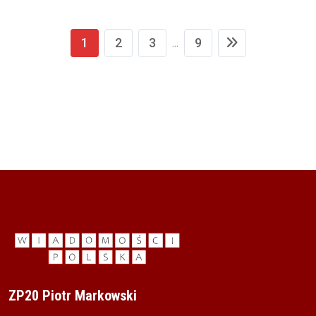
1
2
3
9
...
ZP20 Piotr Markowski