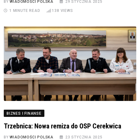
BY
WIADOMOŚCI POLSKA
29 STYCZNIA 2025
1 MINUTE READ
138
VIEWS
BIZNES I FINANSE
Trzebnica: Nowa remiza do OSP Cerekwica
BY
WIADOMOŚCI POLSKA
23 STYCZNIA 2025