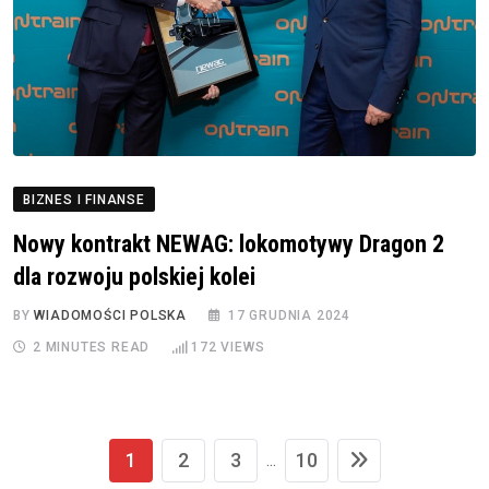
BIZNES I FINANSE
Nowy kontrakt NEWAG: lokomotywy Dragon 2
dla rozwoju polskiej kolei
BY
WIADOMOŚCI POLSKA
17 GRUDNIA 2024
2 MINUTES READ
172
VIEWS
1
2
3
10
...