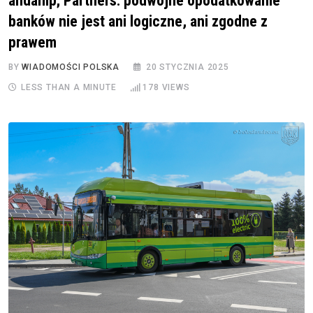
andamp; Partners: podwójne opodatkowanie
banków nie jest ani logiczne, ani zgodne z
prawem
BY
WIADOMOŚCI POLSKA
20 STYCZNIA 2025
LESS THAN A MINUTE
178
VIEWS