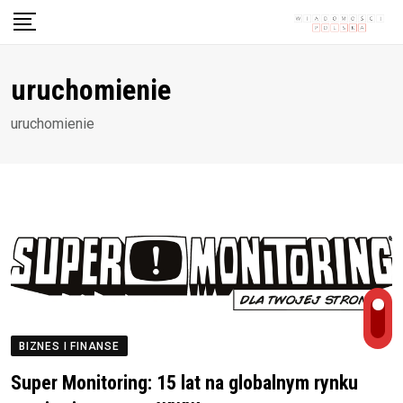
Skip
to
content
uruchomienie
uruchomienie
BIZNES I FINANSE
Super Monitoring: 15 lat na globalnym rynku