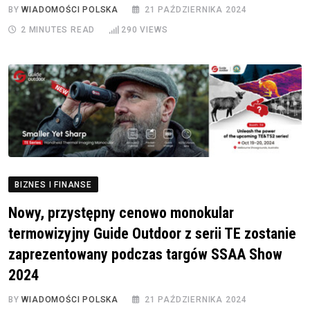
BY
WIADOMOŚCI POLSKA
21 PAŹDZIERNIKA 2024
2 MINUTES READ
290
VIEWS
BIZNES I FINANSE
Nowy, przystępny cenowo monokular
termowizyjny Guide Outdoor z serii TE zostanie
zaprezentowany podczas targów SSAA Show
2024
BY
WIADOMOŚCI POLSKA
21 PAŹDZIERNIKA 2024