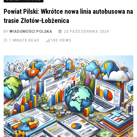
Powiat Pilski: Wkrótce nowa linia autobusowa na
trasie Złotów-Łobżenica
BY
WIADOMOŚCI POLSKA
25 PAŹDZIERNIKA 2024
1 MINUTE READ
185
VIEWS