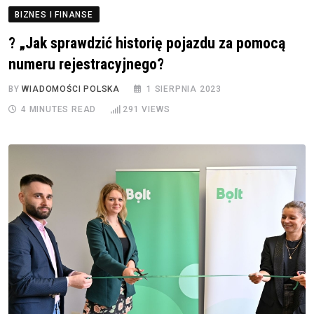
BIZNES I FINANSE
? „Jak sprawdzić historię pojazdu za pomocą
numeru rejestracyjnego?
BY
WIADOMOŚCI POLSKA
1 SIERPNIA 2023
4 MINUTES READ
291
VIEWS