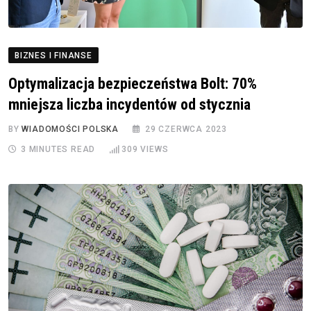
BIZNES I FINANSE
Optymalizacja bezpieczeństwa Bolt: 70%
mniejsza liczba incydentów od stycznia
BY
WIADOMOŚCI POLSKA
29 CZERWCA 2023
3 MINUTES READ
309
VIEWS