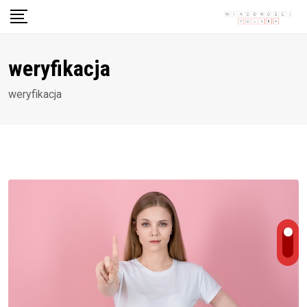
Skip
to
content
weryfikacja
weryfikacja