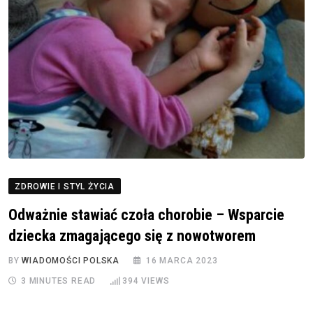
ZDROWIE I STYL ŻYCIA
Odważnie stawiać czoła chorobie – Wsparcie
dziecka zmagającego się z nowotworem
BY
WIADOMOŚCI POLSKA
16 MARCA 2023
3 MINUTES READ
394
VIEWS