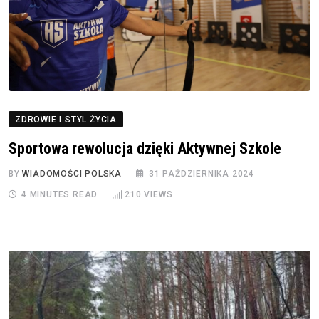
ZDROWIE I STYL ŻYCIA
Sportowa rewolucja dzięki Aktywnej Szkole
BY
WIADOMOŚCI POLSKA
31 PAŹDZIERNIKA 2024
4 MINUTES READ
210
VIEWS