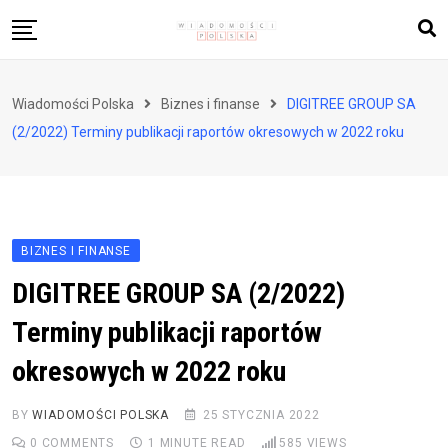
Skip
to
content
Biznes i finanse
Wiadomości Polska
Biznes i finanse
DIGITREE GROUP SA
Zdrowie i styl życia
(2/2022) Terminy publikacji raportów okresowych w 2022 roku
Polityka i społeczeństwo
Nauka i technologie
Ludzie i kultura
BIZNES I FINANSE
DIGITREE GROUP SA (2/2022)
Terminy publikacji raportów
okresowych w 2022 roku
BY
WIADOMOŚCI POLSKA
25 STYCZNIA 2022
0
COMMENTS
1 MINUTE READ
585
VIEWS