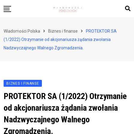
Skip
to
content
Biznes i finanse
Wiadomości Polska
Biznes i finanse
PROTEKTOR SA
Zdrowie i styl życia
(1/2022) Otrzymanie od akcjonariusza żądania zwołania
Polityka i społeczeństwo
Nadzwyczajnego Walnego Zgromadzenia.
Nauka i technologie
Ludzie i kultura
BIZNES I FINANSE
PROTEKTOR SA (1/2022) Otrzymanie
od akcjonariusza żądania zwołania
Nadzwyczajnego Walnego
Zgromadzenia.