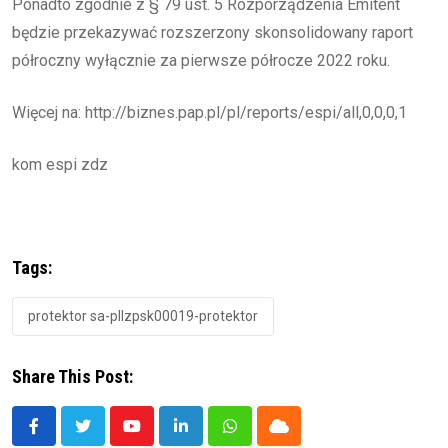
Ponadto zgodnie z § 79 ust. 5 Rozporządzenia Emitent
będzie przekazywać rozszerzony skonsolidowany raport
półroczny wyłącznie za pierwsze półrocze 2022 roku.
Więcej na: http://biznes.pap.pl/pl/reports/espi/all,0,0,0,1
kom espi zdz
Tags:
protektor sa-pllzpsk00019-protektor
Share This Post:
Youtube
LinkedIn
Whatsapp
Cloud