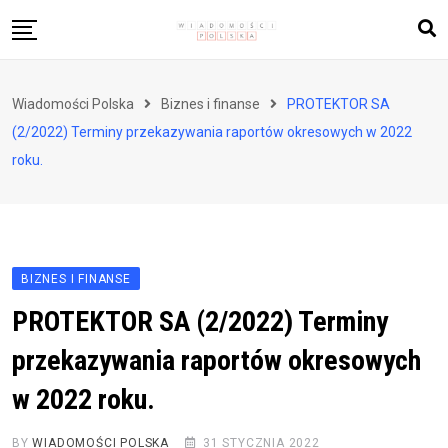
Skip
to
content
Biznes i finanse
Wiadomości Polska
Biznes i finanse
PROTEKTOR SA
Zdrowie i styl życia
(2/2022) Terminy przekazywania raportów okresowych w 2022
Polityka i społeczeństwo
roku.
Nauka i technologie
Ludzie i kultura
BIZNES I FINANSE
PROTEKTOR SA (2/2022) Terminy
przekazywania raportów okresowych
w 2022 roku.
BY
WIADOMOŚCI POLSKA
31 STYCZNIA 2022