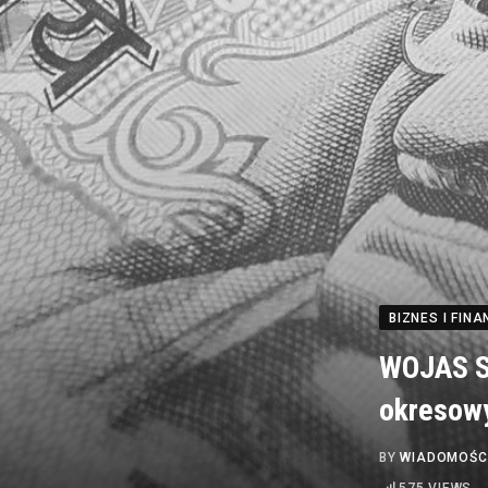
BIZNES I FINA
WOJAS SA
okresowy
BY
WIADOMOŚC