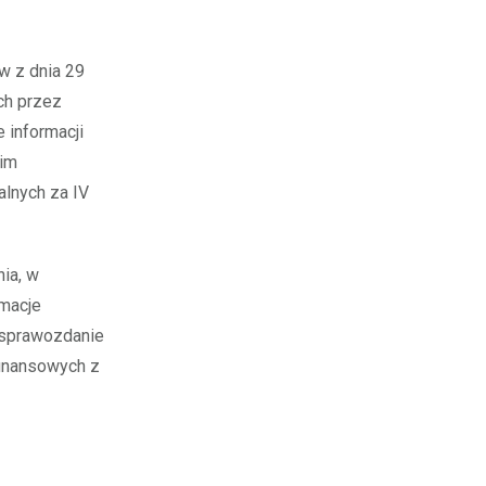
w z dnia 29
ch przez
 informacji
im
lnych za IV
ia, w
rmacje
 sprawozdanie
inansowych z