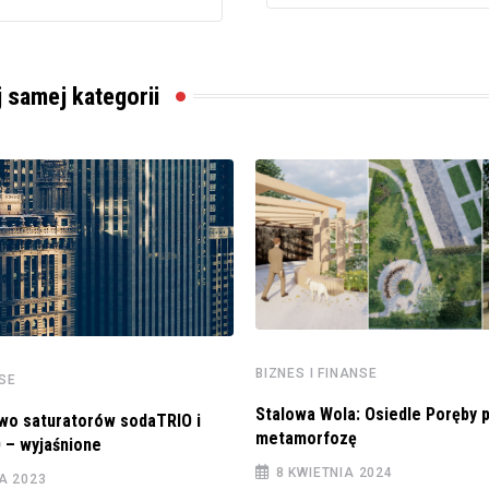
j samej kategorii
BIZNES I FINANSE
NSE
Stalowa Wola: Osiedle Poręby p
wo saturatorów sodaTRIO i
metamorfozę
 – wyjaśnione
8 KWIETNIA 2024
A 2023