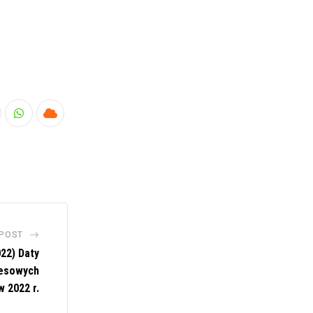
nkedIn
Whatsapp
Cloud
 POST
22) Daty
resowych
w 2022 r.