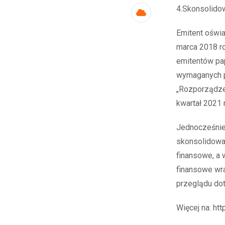
4.Skonsolidow
Cloud
Emitent oświa
marca 2018 r
emitentów pa
wymaganych 
„Rozporządze
kwartał 2021 r
Jednocześnie 
skonsolidowa
finansowe, a
finansowe wr
przeglądu do
Więcej na: htt