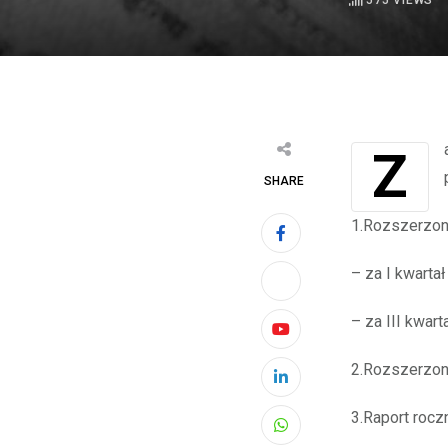
575
VIEWS
Zarząd WOJAS S.A. („Emitent”) przekazuje do publicznej wiadomości daty
SHARE
1.Rozszerzon
– za I kwartał
– za III kwart
Youtube
2.Rozszerzony
LinkedIn
3.Raport rocz
Whatsapp