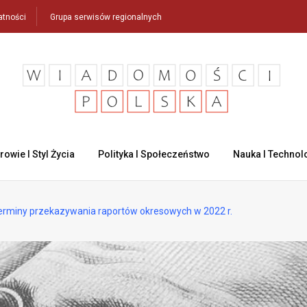
atności
Grupa serwisów regionalnych
rowie I Styl Życia
Polityka I Społeczeństwo
Nauka I Technol
rminy przekazywania raportów okresowych w 2022 r.