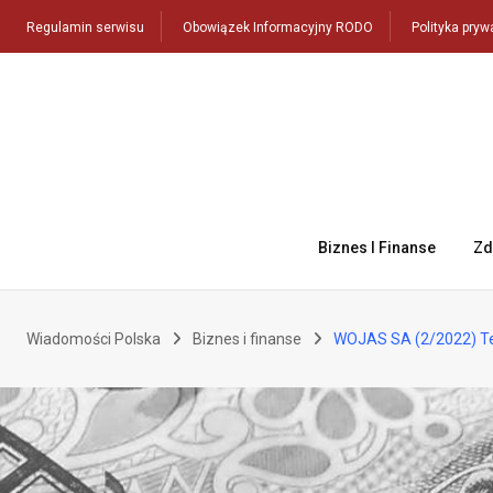
Skip
Regulamin serwisu
Obowiązek Informacyjny RODO
Polityka pryw
to
content
Biznes I Finanse
Zd
Wiadomości Polska
Biznes i finanse
WOJAS SA (2/2022) Te