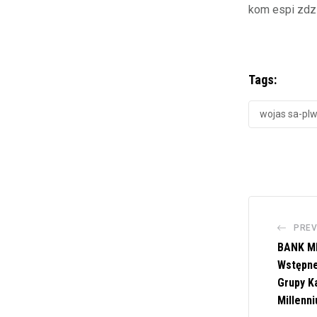
kom espi zdz
Tags:
wojas sa-pl
PREV
BANK MI
Wstępne
Grupy K
Millenn