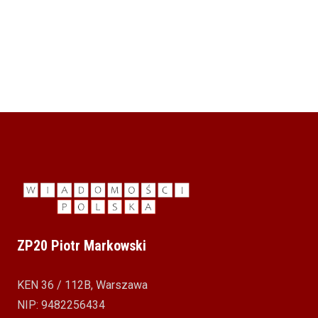
MF: Dziś ostatni dzień na rozliczenie PIT
(komunikat)
30 KWIETNIA 2024
ZP20 Piotr Markowski
KEN 36 / 112B, Warszawa
NIP: 9482256434