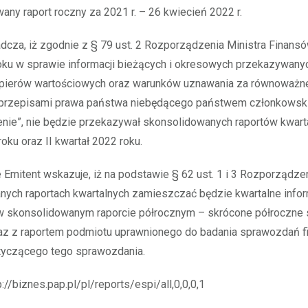
any raport roczny za 2021 r. – 26 kwiecień 2022 r.
dcza, iż zgodnie z § 79 ust. 2 Rozporządzenia Ministra Finansó
oku w sprawie informacji bieżących i okresowych przekazywany
pierów wartościowych oraz warunków uznawania za równoważne
przepisami prawa państwa niebędącego państwem członkowsk
nie”, nie będzie przekazywał skonsolidowanych raportów kwarta
oku oraz II kwartał 2022 roku.
Emitent wskazuje, iż na podstawie § 62 ust. 1 i 3 Rozporządzen
nych raportach kwartalnych zamieszczać będzie kwartalne info
 w skonsolidowanym raporcie półrocznym – skrócone półroczne
az z raportem podmiotu uprawnionego do badania sprawozdań f
tyczącego tego sprawozdania.
p://biznes.pap.pl/pl/reports/espi/all,0,0,0,1