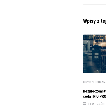
Wpisy z te
BIZNES I FINA
Bezpieczeńst
sodaTRIO PRO
BIZNES I FINANSE
28 WRZEŚNI