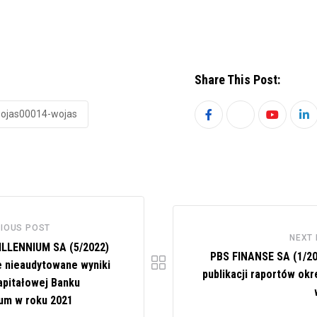
Share This Post:
wojas00014-wojas
Youtube
Li
IOUS POST
NEXT
LLENNIUM SA (5/2022)
PBS FINANSE SA (1/20
 nieaudytowane wyniki
publikacji raportów ok
apitałowej Banku
ium w roku 2021