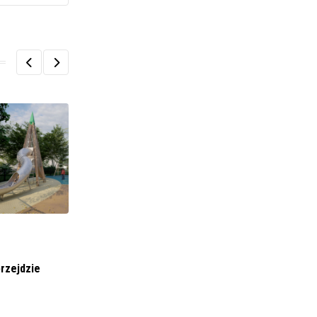
BIZNES I FINANSE
Inteligentne innowacje Hisense: Nagrody na
rzejdzie
targach CES 2024
17 LISTOPADA 2023