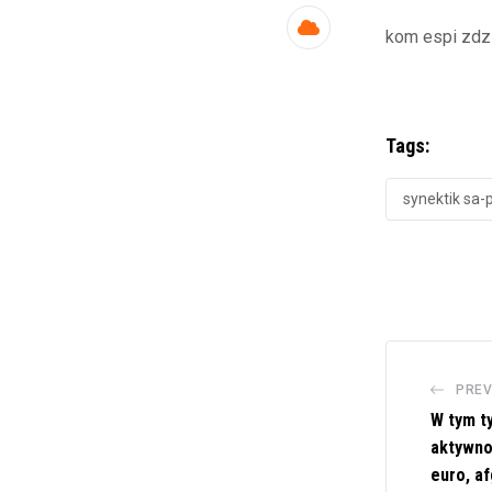
kom espi zdz
Cloud
Tags:
synektik sa-
PREV
W tym t
aktywnoś
euro, a