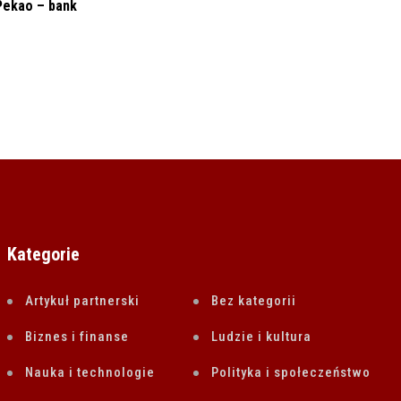
BIZNES I FINANSE
Pekao – bank
RELPOL SA (29/2022) Nabycie akcji spółki
przez Członka
13 PAŹDZIERNIKA 2022
Kategorie
Artykuł partnerski
Bez kategorii
Biznes i finanse
Ludzie i kultura
Nauka i technologie
Polityka i społeczeństwo