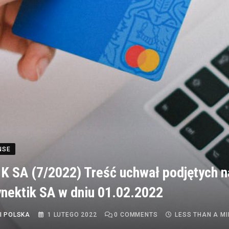
NSE
 SA (7/2022) Treść uchwał podjętych 
ynektik SA w dniu 01.02.2022
I POLSKA
1 LUTEGO 2022
0
COMMENTS
LESS THAN A M