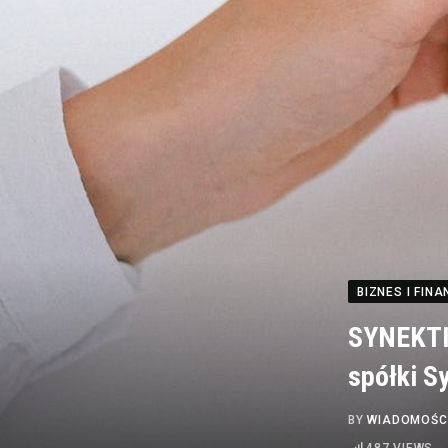
BIZNES I FINA
SYNEKTIK
spółki S
BY
WIADOMOŚC