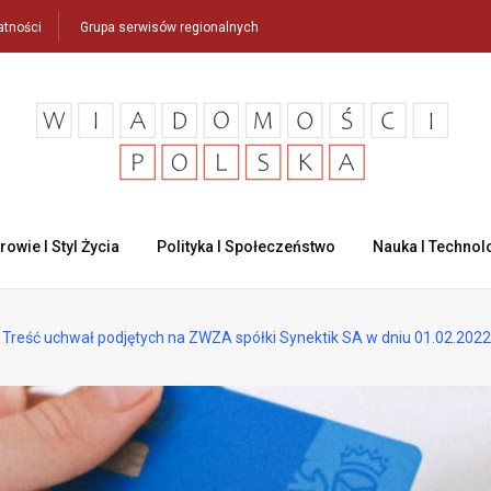
atności
Grupa serwisów regionalnych
rowie I Styl Życia
Polityka I Społeczeństwo
Nauka I Technol
Treść uchwał podjętych na ZWZA spółki Synektik SA w dniu 01.02.2022