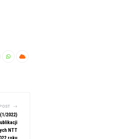
nkedIn
Whatsapp
Cloud
 POST
(1/2022)
ublikacji
ych NTT
022 roku