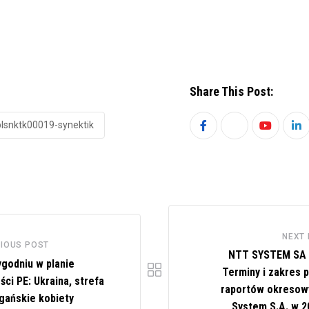
Share This Post:
plsnktk00019-synektik
Youtube
Li
NEXT
IOUS POST
NTT SYSTEM SA 
ygodniu w planie
Terminy i zakres p
ci PE: Ukraina, strefa
raportów okresow
fgańskie kobiety
System S.A. w 2