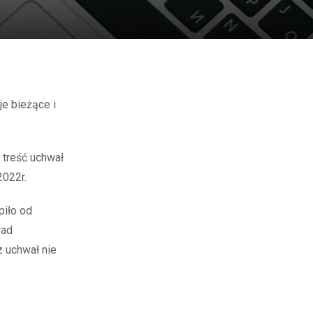
 treść uchwał
2022r.
piło od
rad
 uchwał nie