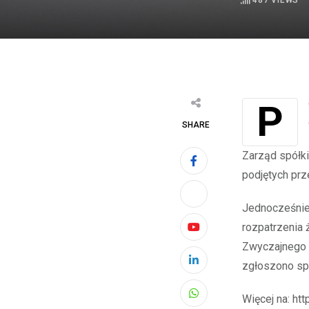
487
VIEWS
Podstawa prawna: Art. 56 ust. 1 pkt 2 Ustawy o ofercie – informacje bieżące i
SHARE
Zarząd spółki
podjętych pr
Jednocześnie
rozpatrzenia
Youtube
Zwyczajnego 
zgłoszono sp
LinkedIn
Więcej na: htt
Whatsapp