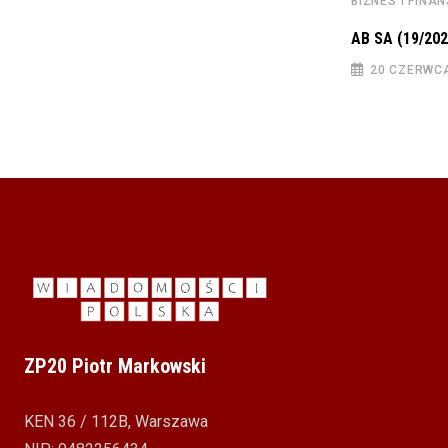
BIZNES I FINANSE
BIZNES I FINA
CIECH SA Raport okresowy półroczny za
AB SA (19/202
2022 PSr
20 CZERWC
25 SIERPNIA 2022
ZP20 Piotr Markowski
KEN 36 / 112B, Warszawa