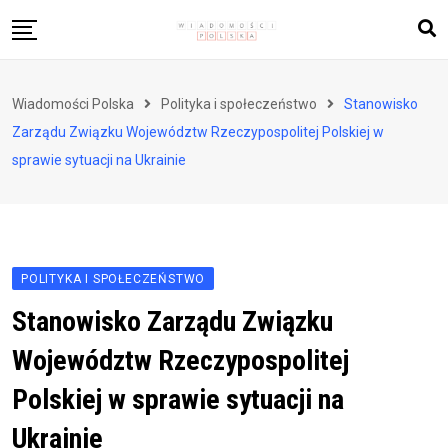
Skip
to
content
Biznes i finanse
Wiadomości Polska
Polityka i społeczeństwo
Stanowisko
Zdrowie i styl życia
Zarządu Związku Województw Rzeczypospolitej Polskiej w
Polityka i społeczeństwo
sprawie sytuacji na Ukrainie
Nauka i technologie
Ludzie i kultura
POLITYKA I SPOŁECZEŃSTWO
Stanowisko Zarządu Związku
Województw Rzeczypospolitej
Polskiej w sprawie sytuacji na
Ukrainie