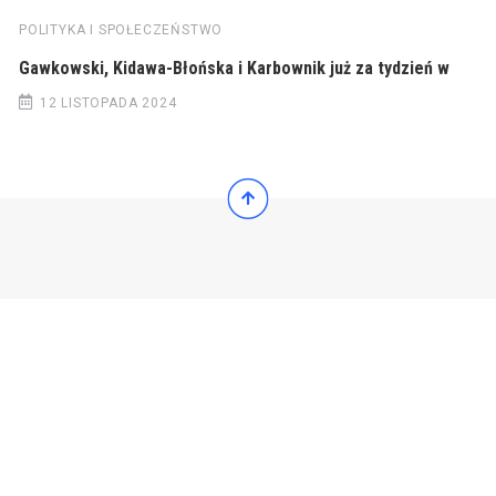
POLITYKA I SPOŁECZEŃSTWO
Gawkowski, Kidawa-Błońska i Karbownik już za tydzień w
12 LISTOPADA 2024
© 2022 Wiadomości Polska
© 2022 Wiadomości Polska