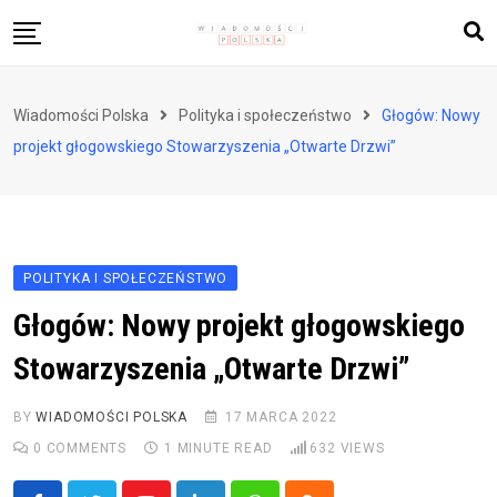
Skip
to
content
Biznes i finanse
Wiadomości Polska
Polityka i społeczeństwo
Głogów: Nowy
Zdrowie i styl życia
projekt głogowskiego Stowarzyszenia „Otwarte Drzwi”
Polityka i społeczeństwo
Nauka i technologie
Ludzie i kultura
POLITYKA I SPOŁECZEŃSTWO
Głogów: Nowy projekt głogowskiego
Stowarzyszenia „Otwarte Drzwi”
BY
WIADOMOŚCI POLSKA
17 MARCA 2022
0
COMMENTS
1 MINUTE READ
632
VIEWS