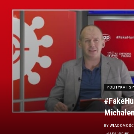
POLITYKA I 
#FakeHun
Michałe
BY
WIADOMOŚC