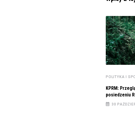
POLITYKA I S
KPRM: Przeglą
posiedzeniu R
POLITYKA I SPOŁECZEŃSTWO
30 PAŹDZIE
NBP: Adam Glapiński, Prezes NBP:
Komentarz do „Zdania
29 LISTOPADA 2022