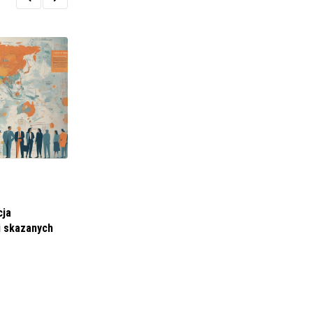
POLITYKA I SPOŁECZEŃSTWO
Advertising posters become a refuge for the
cja
homeless
i skazanych
17 MARCA 2022