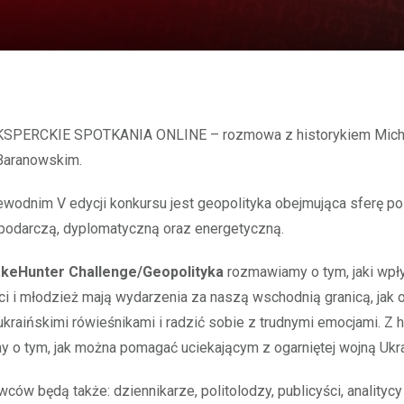
Baranowskim.
odnim V edycji konkursu jest geopolityka obejmująca sferę pol
spodarczą, dyplomatyczną oraz energetyczną.
keHunter Challenge/Geopolityka
rozmawiamy o tym, jaki wpł
ci i młodzież mają wydarzenia za naszą wschodnią granicą, jak 
kraińskimi rówieśnikami i radzić sobie z trudnymi emocjami. Z 
o tym, jak można pomagać uciekającym z ogarniętej wojną Ukra
ów będą także: dziennikarze, politolodzy, publicyści, analitycy