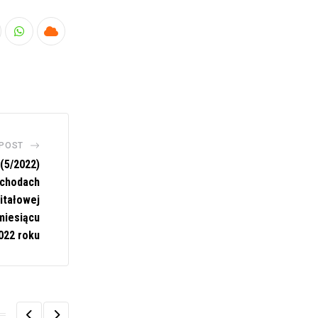
nkedIn
Whatsapp
Cloud
 POST
(5/2022)
ychodach
pitałowej
miesiącu
022 roku