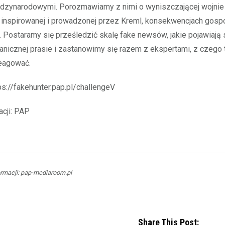
dzynarodowymi. Porozmawiamy z nimi o wyniszczającej wojnie n
 inspirowanej i prowadzonej przez Kreml, konsekwencjach gosp
. Postaramy się prześledzić skalę fake newsów, jakie pojawiają 
anicznej prasie i zastanowimy się razem z ekspertami, z czego t
eagować.
tps://fakehunter.pap.pl/challengeV
acji: PAP
rmacji: pap-mediaroom.pl
Share This Post: