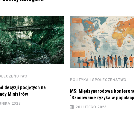
POŁECZEŃSTWO
POLITYKA I SPOŁECZEŃSTWO
d decyzji podjętych na
MS: Międzynarodowa konferen
ady Ministrów
`Szacowanie ryzyka w populacj
RNIKA 2023
20 LUTEGO 2025