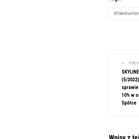
#fakehunter
PREV
SKYLIN
(5/2022
sprawie
10% w o
Spółce
Wpisy z te