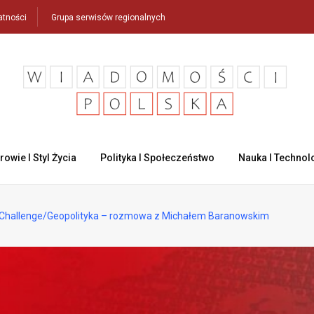
atności
Grupa serwisów regionalnych
rowie I Styl Życia
Polityka I Społeczeństwo
Nauka I Technol
Challenge/Geopolityka – rozmowa z Michałem Baranowskim