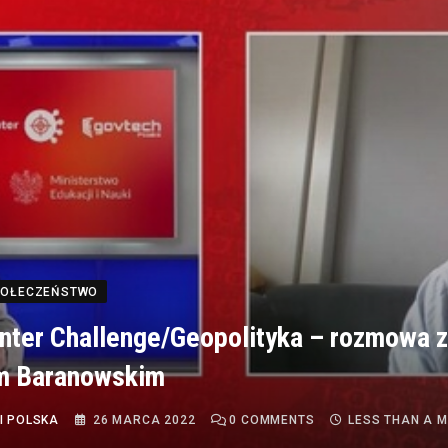
SPOŁECZEŃSTWO
ter Challenge/Geopolityka – rozmowa z
m Baranowskim
I POLSKA
26 MARCA 2022
0
COMMENTS
LESS THAN A M