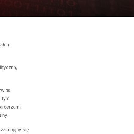
ityczną,
yw na
o tym
harcerzami
iny.
 zajmujący się