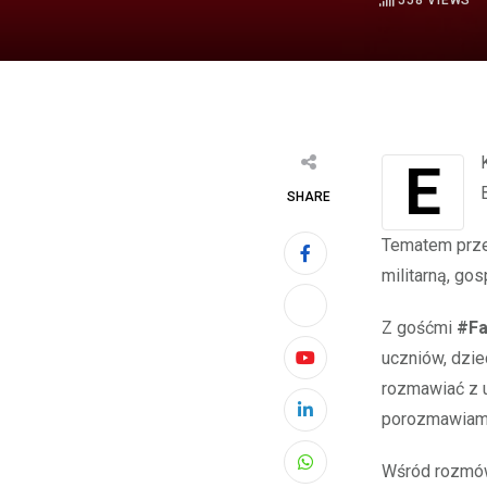
558
VIEWS
EKSPERCKIE SPOTKANIA ONLINE – rozmowa z historykiem Michałem
SHARE
Tematem przew
militarną, go
Z gośćmi
#Fa
uczniów, dzie
Youtube
rozmawiać z u
porozmawiamy 
LinkedIn
Wśród rozmówc
Whatsapp