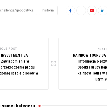
challenge/geopolityka
historia
Youtube
Li
IOUS POST
NEXT
E INVESTMENT SA
RAINBOW TOURS SA 
) Zawiadomienie w
Informacja o prz
 przekroczenia progu
Spółki i Grupy Ka
gólnej liczbie głosów w
Rainbow Tours w 
lutym 2
j samej kategorii