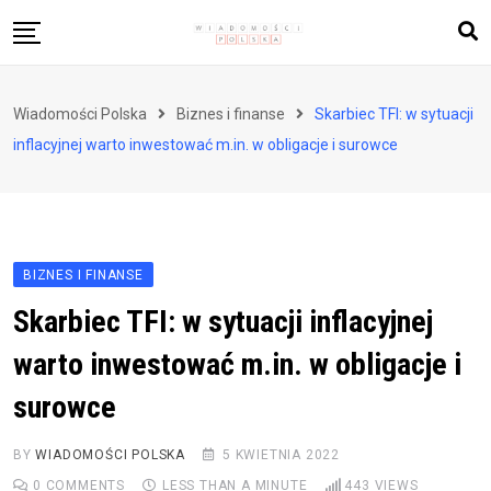
Skip
to
content
Biznes i finanse
Wiadomości Polska
Biznes i finanse
Skarbiec TFI: w sytuacji
Zdrowie i styl życia
inflacyjnej warto inwestować m.in. w obligacje i surowce
Polityka i społeczeństwo
Nauka i technologie
Ludzie i kultura
BIZNES I FINANSE
Skarbiec TFI: w sytuacji inflacyjnej
warto inwestować m.in. w obligacje i
surowce
BY
WIADOMOŚCI POLSKA
5 KWIETNIA 2022
0
COMMENTS
LESS THAN A MINUTE
443
VIEWS