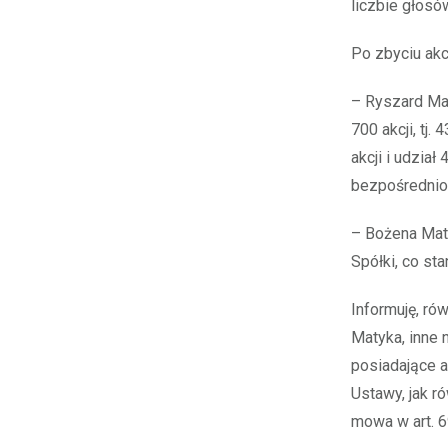
liczbie głosó
Po zbyciu akcj
– Ryszard Ma
700 akcji, tj
akcji i udzia
bezpośrednio 
– Bożena Maty
Spółki, co st
Informuję, ró
Matyka, inne 
posiadające ak
Ustawy, jak r
mowa w art. 69