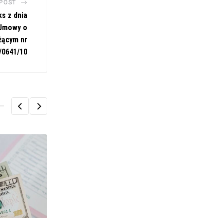
 POST
s z dnia
 Umowy o
żącym nr
/0641/10