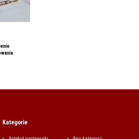
BIZNES I FINANSE
ienie
ADIUVO INVESTMENTS SA (14/2022)
owania
Odtajnienie przez AWM opóźnionej
16 CZERWCA 2022
Kategorie
Artykuł partnerski
Bez kategorii