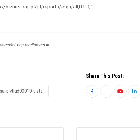
p://biznes.pap.pl/pl/reports/espi/all,0,0,0,1
domości: pap-mediaroom.pl
Share This Post:
 sa-plvtlgd00010-vistal
Youtube
Li