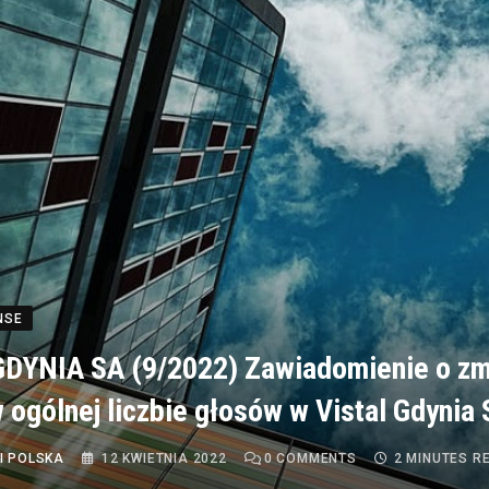
NSE
DYNIA SA (9/2022) Zawiadomienie o zm
 ogólnej liczbie głosów w Vistal Gdynia 
I POLSKA
12 KWIETNIA 2022
0
COMMENTS
2 MINUTES R