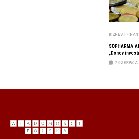
BIZNES I FINANSE
Xsolla i Savvy Games Group podpisują
protokół uzgodnień
BIZNES I FINA
27 SIERPNIA 2024
SOPHARMA AD 
„Donev invest
7 CZERWCA