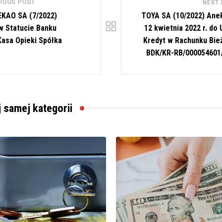
IOUS POST
NEXT
KAO SA (7/2022)
TOYA SA (10/2022) Anek
w Statucie Banku
12 kwietnia 2022 r. do
Kasa Opieki Spółka
Kredyt w Rachunku Bie
BDK/KR-RB/000054601
j samej kategorii