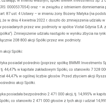
działając w imieniu własnym, spółki BMMR Investments Sp. z o
KRS: 0000537054) oraz – w związku z istnieniem domniemania 
art. 87 ust. 4 Ustawy – w imieniu żony Bożeny Matyka (na podst
, że w dniu 4 kwietnia 2022 r. doszło do zmniejszenia udziału w
w posiadanych przez ww. podmioty w spółce Vistal Gdynia S.A. 
„Spółka”). Zmniejszenie udziału nastąpiło w wyniku zbycia na ryn
ącznie 208 800 akcji Spółki przez ww. podmioty.
 akcji Spółki:
tyka posiadał pośrednio (poprzez spółkę BMMR Investments Sp.
, tj. 44,47% w kapitale zakładowym Spółki, co stanowiło 7 328 0
udział 44,47% w ogólnej liczbie głosów. Przed zbyciem akcji Rysz
ośrednio akcji Spółki.
ka posiadała bezpośrednio 2 471 000 akcji, tj. 14,995% w kapit
ółki, co stanowiło 2 471 000 głosów z tych akcji i udział 14,9