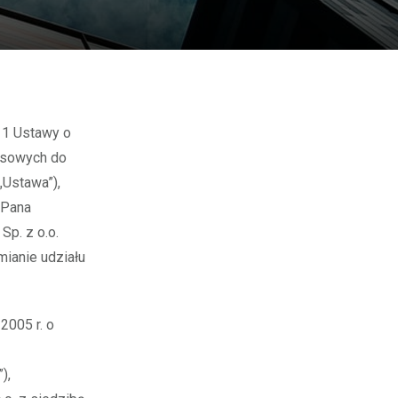
ansowych do
„Ustawa”),
 Pana
p. z o.o.
mianie udziału
 2005 r. o
),