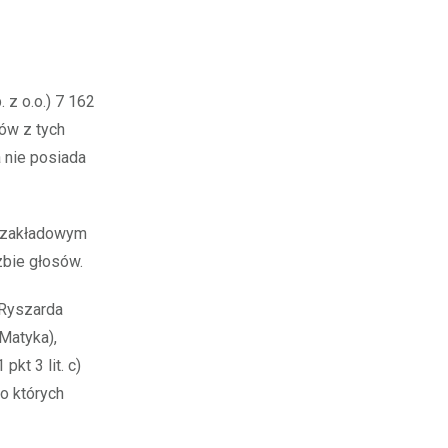
z o.o.) 7 162
sów z tych
a nie posiada
e zakładowym
zbie głosów.
 Ryszarda
Matyka),
pkt 3 lit. c)
o których