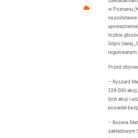
zawiadamiam, 
w Poznaniu (
Cloud
na podstawie 
upoważnienia)
liczbie głosó
Gdyni (dalej 
regulowanym ł
Przed zbyciem
– Ryszard Ma
328 000 akcji
tych akcji i 
posiadał bezp
– Bożena Maty
zakładowym Sp