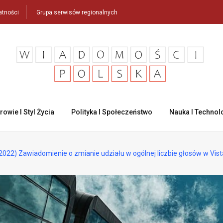
atności
Grupa serwisów regionalnych
rowie I Styl Życia
Polityka I Społeczeństwo
Nauka I Technol
22) Zawiadomienie o zmianie udziału w ogólnej liczbie głosów w Vista