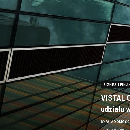
BIZNES I FINA
VISTAL G
udziału w
BY
WIADOMOŚC