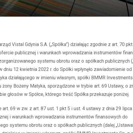
ofercie publicznej i warunkach wprowadzania instrumentów fin
zorganizowanego systemu obrotu oraz o spółkach publicznych (
 w dniu 12 kwietnia 2022 r. do Spółki wpłynęło zawiadomienie od
ka działającego w imieniu własnym, spółki BMMR Investments S
u żony Bożeny Matyka, sporządzone w trybie art. 69 Ustawy, o z
zbie głosów w Spółce, którego treść Spółka przekazuje poniżej.
art. 69 w zw. z art. 87 ust. 1 pkt 5 i ust. 4 ustawy z dnia 29 lipca
cznej i warunkach wprowadzania instrumentów finansowych do
go systemu obrotu oraz o spółkach publicznych (dalej „Ustawa”