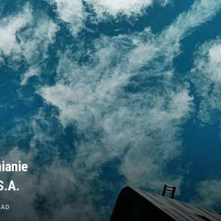
ianie
S.A.
EAD