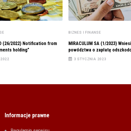
NSE
BIZNES I FINANSE
(26/2022) Notification from
MIRACULUM SA (1/2023) Wnies
ments holding”
powództwa o zapłatę odszkod
 2022
3 STYCZNIA 2023
Informacje prawne
Regulamin serwisu