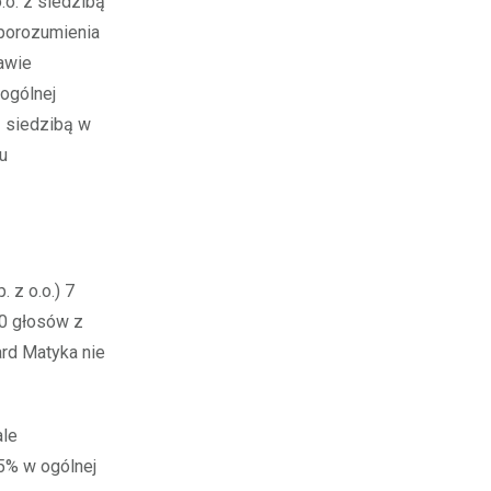
.o. z siedzibą
porozumienia
awie
 ogólnej
z siedzibą w
ku
 z o.o.) 7
00 głosów z
ard Matyka nie
ale
95% w ogólnej