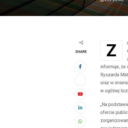
423
VIEWS
Zarząd Vistal Gdynia S.A. („Spółka”) działając zgodnie z art. 70 pkt 1 Ustawy o
SHARE
informuje, że
Ryszarda Maty
oraz w imieni
w ogólnej lic
Youtube
„Na podstawie 
LinkedIn
ofercie publi
zorganizowane
Whatsapp