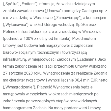
(„Spółka”, „Emitent”) informuje, że w dniu dzisiejszym
została zawarta umowa („Umowa”) pomiędzy Castagna sp. z
o.o. z siedzibą w Warszawie („Zamawiający”), a konsorcjum
(„Wykonawca”) w skład którego wchodzą: Spółka oraz
Polimex Infrastruktura sp. z o.o. z siedzibą w Warszawie
(podmiot w 100% zależny od Emitenta). Przedmiotem
Umowy jest budowa hali magazynowej z zapleczem
biurowo-socjalnym, technicznym i towarzyszącą
infrastrukturą, w miejscowości Zakroczym („Zadanie”). Jako
termin zakończenia realizacji przedmiotu Umowy wskazano
27 stycznia 2023 roku. Wynagrodzenie za realizację Zadania
ma charakter ryczałtowy i wynosi łącznie 30,4 mln EUR netto
(„Wynagrodzenie”). Płatność Wynagrodzenia będzie
następowała w częściach, w okresach miesięcznych po
zakończeniu poszczególnych etapów przewidzianych
harmonogramem Zadania. Na mocy postanowień Umowy,