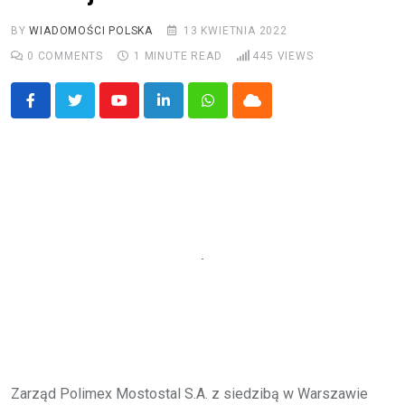
BY
WIADOMOŚCI POLSKA
13 KWIETNIA 2022
0
COMMENTS
1 MINUTE READ
445
VIEWS
Youtube
LinkedIn
Whatsapp
Cloud
Zarząd Polimex Mostostal S.A. z siedzibą w Warszawie