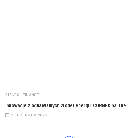
BIZNES I FINANSE
Innowacje z odnawialnych źródeł energii: CORNEX na The
20 CZERWCA 2023