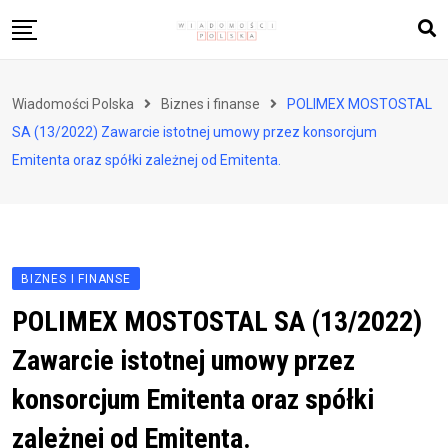
Skip
to
content
Biznes i finanse
Wiadomości Polska
Biznes i finanse
POLIMEX MOSTOSTAL
Zdrowie i styl życia
SA (13/2022) Zawarcie istotnej umowy przez konsorcjum
Polityka i społeczeństwo
Emitenta oraz spółki zależnej od Emitenta.
Nauka i technologie
Ludzie i kultura
BIZNES I FINANSE
POLIMEX MOSTOSTAL SA (13/2022)
Zawarcie istotnej umowy przez
konsorcjum Emitenta oraz spółki
zależnej od Emitenta.