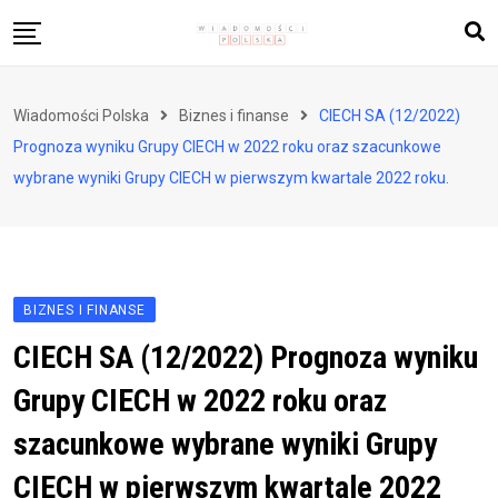
Skip
to
content
Biznes i finanse
Wiadomości Polska
Biznes i finanse
CIECH SA (12/2022)
Zdrowie i styl życia
Prognoza wyniku Grupy CIECH w 2022 roku oraz szacunkowe
Polityka i społeczeństwo
wybrane wyniki Grupy CIECH w pierwszym kwartale 2022 roku.
Nauka i technologie
Ludzie i kultura
BIZNES I FINANSE
CIECH SA (12/2022) Prognoza wyniku
Grupy CIECH w 2022 roku oraz
szacunkowe wybrane wyniki Grupy
CIECH w pierwszym kwartale 2022