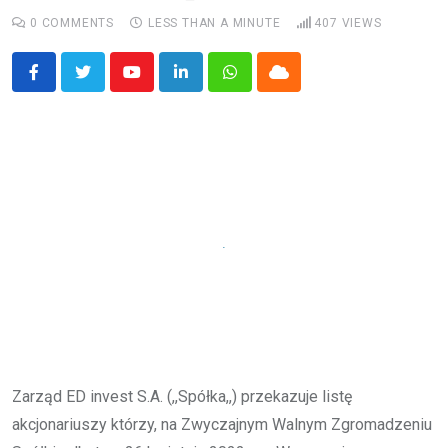
0
COMMENTS
LESS THAN A MINUTE
407
VIEWS
Youtube
LinkedIn
Whatsapp
Cloud
Zarząd ED invest S.A. (,,Spółka,,) przekazuje listę
akcjonariuszy którzy, na Zwyczajnym Walnym Zgromadzeniu