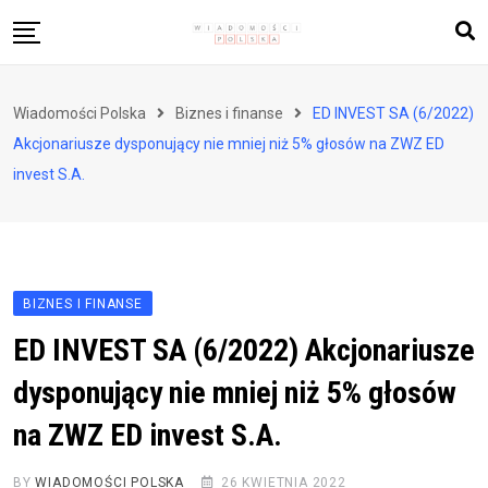
Skip
to
content
Biznes i finanse
Wiadomości Polska
Biznes i finanse
ED INVEST SA (6/2022)
Zdrowie i styl życia
Akcjonariusze dysponujący nie mniej niż 5% głosów na ZWZ ED
Polityka i społeczeństwo
invest S.A.
Nauka i technologie
Ludzie i kultura
BIZNES I FINANSE
ED INVEST SA (6/2022) Akcjonariusze
dysponujący nie mniej niż 5% głosów
na ZWZ ED invest S.A.
BY
WIADOMOŚCI POLSKA
26 KWIETNIA 2022