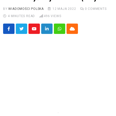
BY
WIADOMOŚCI POLSKA
12 MAJA 2022
0
COMMENTS
4 MINUTES READ
496
VIEWS
Youtube
LinkedIn
Whatsapp
Cloud