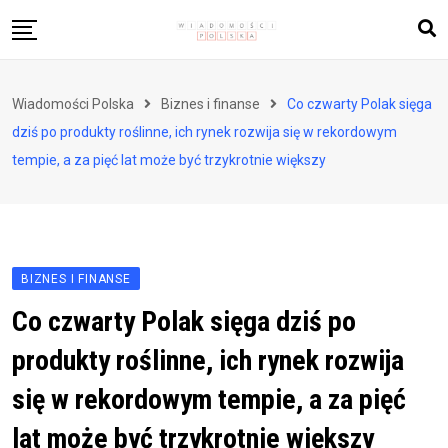
Skip
to
content
Biznes i finanse
Wiadomości Polska
Biznes i finanse
Co czwarty Polak sięga
Zdrowie i styl życia
dziś po produkty roślinne, ich rynek rozwija się w rekordowym
Polityka i społeczeństwo
tempie, a za pięć lat może być trzykrotnie większy
Nauka i technologie
Ludzie i kultura
BIZNES I FINANSE
Co czwarty Polak sięga dziś po
produkty roślinne, ich rynek rozwija
się w rekordowym tempie, a za pięć
lat może być trzykrotnie większy