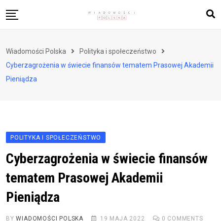
Skip
to
content
Biznes i finanse
Wiadomości Polska
Polityka i społeczeństwo
Zdrowie i styl życia
Cyberzagrożenia w świecie finansów tematem Prasowej Akademii
Polityka i społeczeństwo
Pieniądza
Nauka i technologie
Ludzie i kultura
POLITYKA I SPOŁECZEŃSTWO
Cyberzagrożenia w świecie finansów
tematem Prasowej Akademii
Pieniądza
BY
WIADOMOŚCI POLSKA
19 MAJA 2022
0
COMMENTS